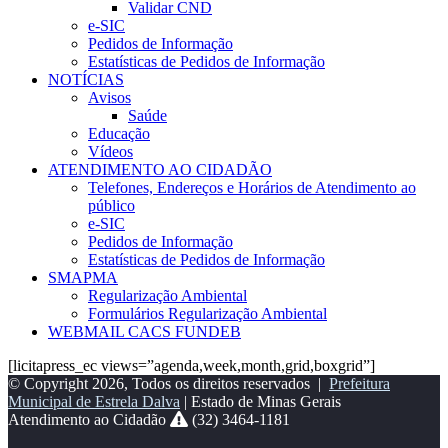
Validar CND
e-SIC
Pedidos de Informação
Estatísticas de Pedidos de Informação
NOTÍCIAS
Avisos
Saúde
Educação
Vídeos
ATENDIMENTO AO CIDADÃO
Telefones, Endereços e Horários de Atendimento ao
público
e-SIC
Pedidos de Informação
Estatísticas de Pedidos de Informação
SMAPMA
Regularização Ambiental
Formulários Regularização Ambiental
WEBMAIL CACS FUNDEB
[licitapress_ec views=”agenda,week,month,grid,boxgrid”]
© Copyright 2026, Todos os direitos reservados |
Prefeitura
Municipal de Estrela Dalva
| Estado de Minas Gerais
Atendimento ao Cidadão
(32) 3464-1181