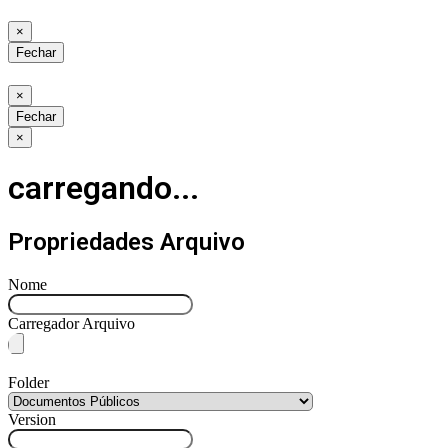
Fechar
×
Fechar
Fechar
×
Fechar
Fechar
×
carregando...
Propriedades Arquivo
Nome
Carregador Arquivo
Folder
Version