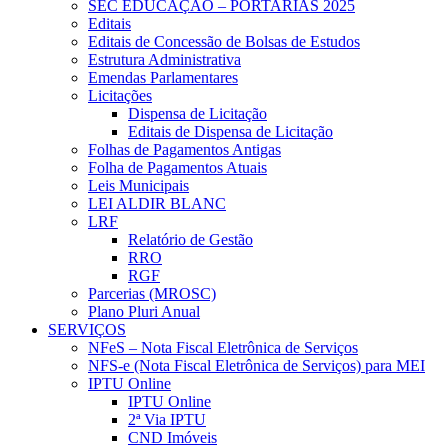
SEC EDUCAÇÃO – PORTARIAS 2025
Editais
Editais de Concessão de Bolsas de Estudos
Estrutura Administrativa
Emendas Parlamentares
Licitações
Dispensa de Licitação
Editais de Dispensa de Licitação
Folhas de Pagamentos Antigas
Folha de Pagamentos Atuais
Leis Municipais
LEI ALDIR BLANC
LRF
Relatório de Gestão
RRO
RGF
Parcerias (MROSC)
Plano Pluri Anual
SERVIÇOS
NFeS – Nota Fiscal Eletrônica de Serviços
NFS-e (Nota Fiscal Eletrônica de Serviços) para MEI
IPTU Online
IPTU Online
2ª Via IPTU
CND Imóveis