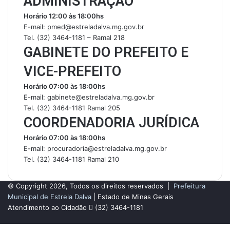
ADMINISTRAÇÃO
Horário 12:00 às 18:00hs
E-mail: pmed@estreladalva.mg.gov.br
Tel. (32) 3464-1181 – Ramal 218
GABINETE DO PREFEITO E
VICE-PREFEITO
Horário 07:00 às 18:00hs
E-mail: gabinete@estreladalva.mg.gov.br
Tel. (32) 3464-1181 Ramal 205
COORDENADORIA JURÍDICA
Horário 07:00 às 18:00hs
E-mail: procuradoria@estreladalva.mg.gov.br
Tel. (32) 3464-1181 Ramal 210
© Copyright 2026, Todos os direitos reservados |
Prefeitura
Municipal de Estrela Dalva
| Estado de Minas Gerais
Atendimento ao Cidadão
(32) 3464-1181
Facebook
Botão