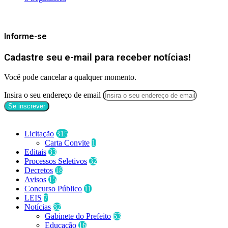
Mantenha-se Informado
Informe-se
Cadastre seu e-mail para receber notícias!
Você pode cancelar a qualquer momento.
Insira o seu endereço de email
Categorias
Licitação
315
Carta Convite
1
Editais
33
Processos Seletivos
32
Decretos
18
Avisos
15
Concurso Público
11
LEIS
7
Notícias
82
Gabinete do Prefeito
63
Educação
16