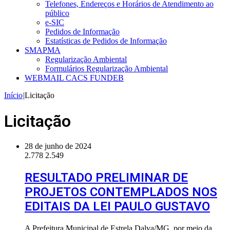
Telefones, Endereços e Horários de Atendimento ao
público
e-SIC
Pedidos de Informação
Estatísticas de Pedidos de Informação
SMAPMA
Regularização Ambiental
Formulários Regularização Ambiental
WEBMAIL CACS FUNDEB
Início
|
Licitação
Licitação
28 de junho de 2024
2.778
2.549
RESULTADO PRELIMINAR DE
PROJETOS CONTEMPLADOS NOS
EDITAIS DA LEI PAULO GUSTAVO
A Prefeitura Municipal de Estrela Dalva/MG, por meio da