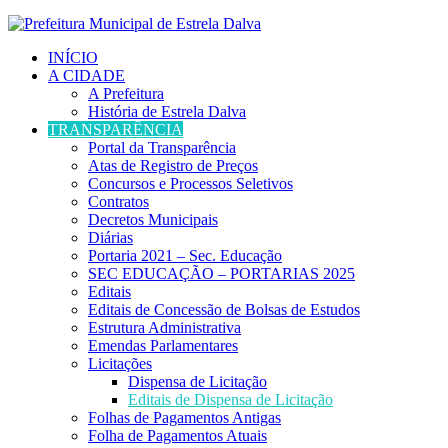
INÍCIO
A CIDADE
A Prefeitura
História de Estrela Dalva
TRANSPARÊNCIA
Portal da Transparência
Atas de Registro de Preços
Concursos e Processos Seletivos
Contratos
Decretos Municipais
Diárias
Portaria 2021 – Sec. Educação
SEC EDUCAÇÃO – PORTARIAS 2025
Editais
Editais de Concessão de Bolsas de Estudos
Estrutura Administrativa
Emendas Parlamentares
Licitações
Dispensa de Licitação
Editais de Dispensa de Licitação
Folhas de Pagamentos Antigas
Folha de Pagamentos Atuais