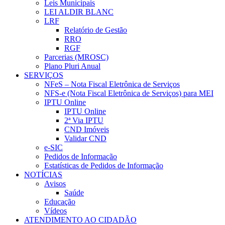
Leis Municipais
LEI ALDIR BLANC
LRF
Relatório de Gestão
RRO
RGF
Parcerias (MROSC)
Plano Pluri Anual
SERVIÇOS
NFeS – Nota Fiscal Eletrônica de Serviços
NFS-e (Nota Fiscal Eletrônica de Serviços) para MEI
IPTU Online
IPTU Online
2ª Via IPTU
CND Imóveis
Validar CND
e-SIC
Pedidos de Informação
Estatísticas de Pedidos de Informação
NOTÍCIAS
Avisos
Saúde
Educação
Vídeos
ATENDIMENTO AO CIDADÃO