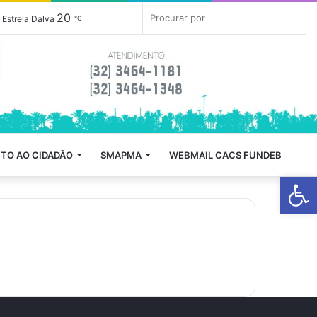
Barra
Mudar
20
Proc
Estrela Dalva
℃
Lateral
para
por
Modo
Escuro
/
TO AO CIDADÃO
SMAPMA
WEBMAIL CACS FUNDEB
Claro
Barra de Fe