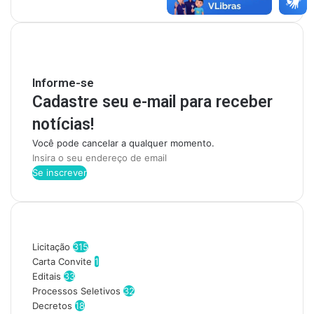
Mantenha-se Informado
Informe-se
Cadastre seu e-mail para receber
notícias!
Você pode cancelar a qualquer momento.
Insira
o
seu
endereço
de
Categorias
email
Licitação
315
Carta Convite
1
Editais
33
Processos Seletivos
32
Decretos
18