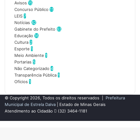
Avisos
15
Concurso Público
11
LEIS
7
Notícias
82
Gabinete do Prefeito
63
Educação
16
Cultura
2
Esporte
1
Meio Ambiente
1
Portarias
5
Não Categorizado
4
Transparência Pública
1
Ofícios
1
© Copyright 2026, Todos os direitos reservados |
Prefeitura
Municipal de Estrela Dalva
| Estado de Minas Gerais
Atendimento ao Cidadão
(32) 3464-1181
Facebook
Botão
Voltar
ao