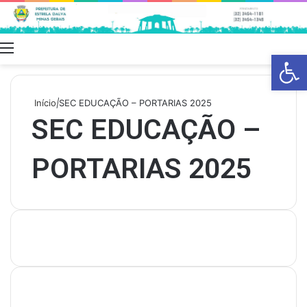
Menu
Swit
Barra de Fe
skin
Início
|
SEC EDUCAÇÃO – PORTARIAS 2025
SEC EDUCAÇÃO –
PORTARIAS 2025
Últimas Publicações