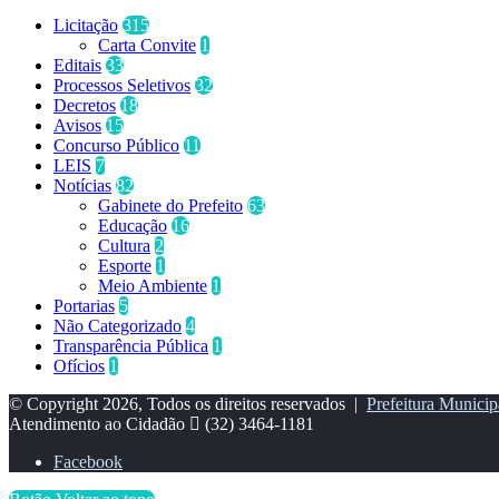
Licitação
315
Carta Convite
1
Editais
33
Processos Seletivos
32
Decretos
18
Avisos
15
Concurso Público
11
LEIS
7
Notícias
82
Gabinete do Prefeito
63
Educação
16
Cultura
2
Esporte
1
Meio Ambiente
1
Portarias
5
Não Categorizado
4
Transparência Pública
1
Ofícios
1
© Copyright 2026, Todos os direitos reservados |
Prefeitura Municip
Atendimento ao Cidadão
(32) 3464-1181
Facebook