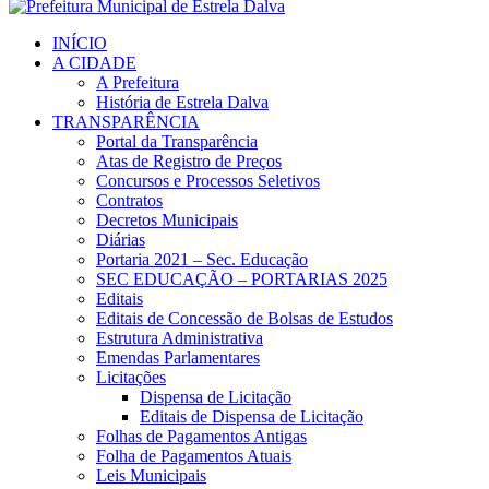
INÍCIO
A CIDADE
A Prefeitura
História de Estrela Dalva
TRANSPARÊNCIA
Portal da Transparência
Atas de Registro de Preços
Concursos e Processos Seletivos
Contratos
Decretos Municipais
Diárias
Portaria 2021 – Sec. Educação
SEC EDUCAÇÃO – PORTARIAS 2025
Editais
Editais de Concessão de Bolsas de Estudos
Estrutura Administrativa
Emendas Parlamentares
Licitações
Dispensa de Licitação
Editais de Dispensa de Licitação
Folhas de Pagamentos Antigas
Folha de Pagamentos Atuais
Leis Municipais