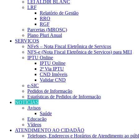
LEI ALDIR BLANC
LRF
Relatório de Gestão
RRO
RGF
Parcerias (MROSC)
Plano Pluri Anual
SERVIÇOS
NFeS – Nota Fiscal Eletrônica de Serviços
NFS-e (Nota Fiscal Eletrônica de Serviços) para MEI
IPTU Online
IPTU Online
2ª Via IPTU
CND Imóveis
Validar CND
e-SIC
Pedidos de Informação
Estatísticas de Pedidos de Informação
NOTÍCIAS
Avisos
Saúde
Educação
Vídeos
ATENDIMENTO AO CIDADÃO
Telefones, Endereços e Horários de Atendimento ao públ