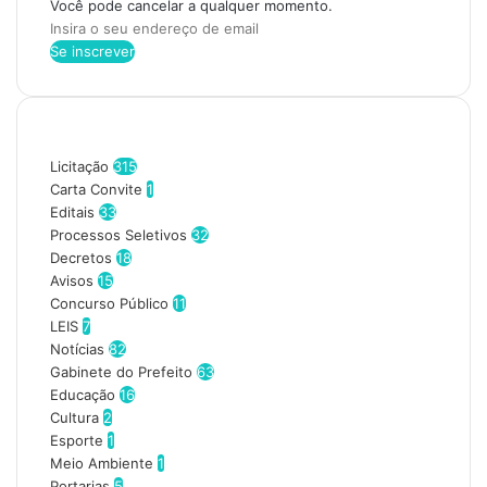
Você pode cancelar a qualquer momento.
I
n
s
i
r
Categorias
a
o
Licitação
315
s
Carta Convite
1
e
Editais
33
u
Processos Seletivos
32
e
Decretos
18
n
Avisos
15
d
Concurso Público
11
e
LEIS
7
r
Notícias
82
e
Gabinete do Prefeito
63
ç
Educação
16
o
Cultura
2
d
Esporte
1
e
Meio Ambiente
1
e
Portarias
5