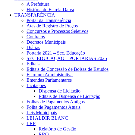
A Prefeitura
História de Estrela Dalva
TRANSPARÊNCIA
Portal da Transparência
Atas de Registro de Preços
Concursos e Processos Seletivos
Contratos
Decretos Municipais
Diárias
Portaria 2021 – Sec. Educação
SEC EDUCAÇÃO – PORTARIAS 2025
Editais
Editais de Concessão de Bolsas de Estudos
Estrutura Administrativa
Emendas Parlamentares
Licitações
Dispensa de Licitação
Editais de Dispensa de Licitação
Folhas de Pagamentos Antigas
Folha de Pagamentos Atuais
Leis Municipais
LEI ALDIR BLANC
LRF
Relatório de Gestão
RRO