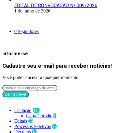
EDITAL DE CONVOCAÇÃO Nº 009/2026
1 de junho de 2026
Siga-nos
0
Seguidores
Mantenha-se Informado
Informe-se
Cadastre seu e-mail para receber notícias!
Você pode cancelar a qualquer momento.
Categorias
Licitação
315
Carta Convite
1
Editais
33
Processos Seletivos
32
Decretos
18