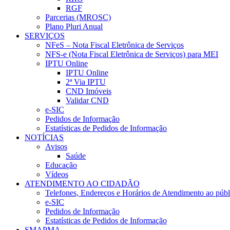
RGF
Parcerias (MROSC)
Plano Pluri Anual
SERVIÇOS
NFeS – Nota Fiscal Eletrônica de Serviços
NFS-e (Nota Fiscal Eletrônica de Serviços) para MEI
IPTU Online
IPTU Online
2ª Via IPTU
CND Imóveis
Validar CND
e-SIC
Pedidos de Informação
Estatísticas de Pedidos de Informação
NOTÍCIAS
Avisos
Saúde
Educação
Vídeos
ATENDIMENTO AO CIDADÃO
Telefones, Endereços e Horários de Atendimento ao públ
e-SIC
Pedidos de Informação
Estatísticas de Pedidos de Informação
SMAPMA