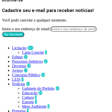
Informe-se
Cadastre seu e-mail para receber notícias!
Você pode cancelar a qualquer momento.
Insira o seu endereço de email
Categorias
Licitação
315
Carta Convite
1
Editais
33
Processos Seletivos
32
Decretos
18
Avisos
15
Concurso Público
11
LEIS
7
Notícias
82
Gabinete do Prefeito
63
Educação
16
Cultura
2
Esporte
1
Meio Ambiente
1
Portarias
5