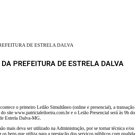
PREFEITURA DE ESTRELA DALVA
S DA PREFEITURA DE ESTRELA DALVA
ontece o primeiro Leilão Simultâneo (online e presencial), a transação s
s do site www.patricialeiloeira.com.br e o Leião Presencial será às 9h 
 de Estrela Dalva-MG.
não mais deva ser utilizado na Administração, por se tornar técnica e/o
s bens que utiliza para a prestação dos serviços públicos com qualidad