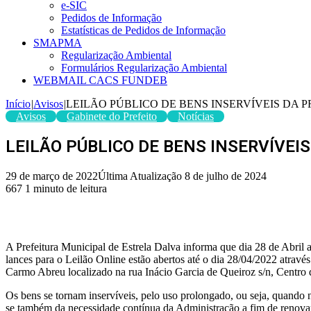
e-SIC
Pedidos de Informação
Estatísticas de Pedidos de Informação
SMAPMA
Regularização Ambiental
Formulários Regularização Ambiental
WEBMAIL CACS FUNDEB
Início
|
Avisos
|
LEILÃO PÚBLICO DE BENS INSERVÍVEIS DA 
Avisos
Gabinete do Prefeito
Notícias
LEILÃO PÚBLICO DE BENS INSERVÍVEI
29 de março de 2022
Última Atualização 8 de julho de 2024
667
1 minuto de leitura
A Prefeitura Municipal de Estrela Dalva informa que dia 28 de Abril ac
lances para o Leilão Online estão abertos até o dia 28/04/2022 atravé
Carmo Abreu localizado na rua Inácio Garcia de Queiroz s/n, Centro
Os bens se tornam inservíveis, pelo uso prolongado, ou seja, quando 
se também da necessidade contínua da Administração a fim de renovar o