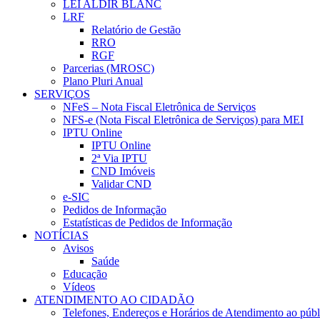
LEI ALDIR BLANC
LRF
Relatório de Gestão
RRO
RGF
Parcerias (MROSC)
Plano Pluri Anual
SERVIÇOS
NFeS – Nota Fiscal Eletrônica de Serviços
NFS-e (Nota Fiscal Eletrônica de Serviços) para MEI
IPTU Online
IPTU Online
2ª Via IPTU
CND Imóveis
Validar CND
e-SIC
Pedidos de Informação
Estatísticas de Pedidos de Informação
NOTÍCIAS
Avisos
Saúde
Educação
Vídeos
ATENDIMENTO AO CIDADÃO
Telefones, Endereços e Horários de Atendimento ao públ