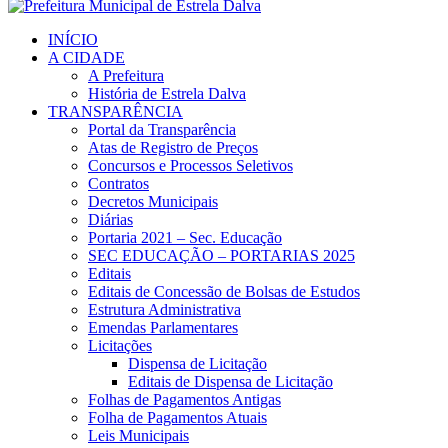
INÍCIO
A CIDADE
A Prefeitura
História de Estrela Dalva
TRANSPARÊNCIA
Portal da Transparência
Atas de Registro de Preços
Concursos e Processos Seletivos
Contratos
Decretos Municipais
Diárias
Portaria 2021 – Sec. Educação
SEC EDUCAÇÃO – PORTARIAS 2025
Editais
Editais de Concessão de Bolsas de Estudos
Estrutura Administrativa
Emendas Parlamentares
Licitações
Dispensa de Licitação
Editais de Dispensa de Licitação
Folhas de Pagamentos Antigas
Folha de Pagamentos Atuais
Leis Municipais