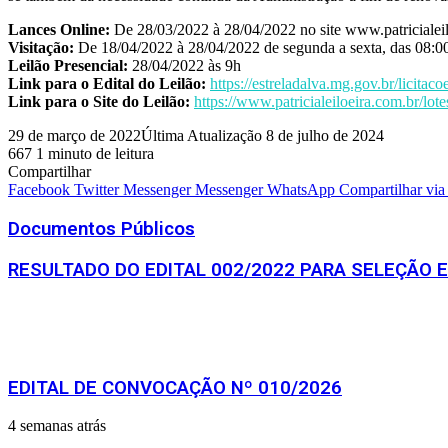
Lances Online:
De 28/03/2022 à 28/04/2022 no site www.patricialei
Visitação:
De 18/04/2022 à 28/04/2022 de segunda a sexta, das 08:00 
Leilão Presencial:
28/04/2022 às 9h
Link para o Edital do Leilão:
https://estreladalva.mg.gov.br/licitac
Link para o Site do Leilão:
https://www.patricialeiloeira.com.br/lote
29 de março de 2022
Última Atualização 8 de julho de 2024
667
1 minuto de leitura
Compartilhar
Facebook
Twitter
Messenger
Messenger
WhatsApp
Compartilhar via
Documentos Públicos
RESULTADO DO EDITAL 002/2022 PARA SELEÇÃO 
Artigos relacionados
EDITAL DE CONVOCAÇÃO Nº 010/2026
4 semanas atrás