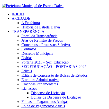
INÍCIO
A CIDADE
A Prefeitura
História de Estrela Dalva
TRANSPARÊNCIA
Portal da Transparência
Atas de Registro de Preços
Concursos e Processos Seletivos
Contratos
Decretos Municipais
Diárias
Portaria 2021 – Sec. Educação
SEC EDUCAÇÃO – PORTARIAS 2025
Editais
Editais de Concessão de Bolsas de Estudos
Estrutura Administrativa
Emendas Parlamentares
Licitações
Dispensa de Licitação
Editais de Dispensa de Licitação
Folhas de Pagamentos Antigas
Folha de Pagamentos Atuais