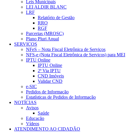
Leis Municipais
LEI ALDIR BLANC
LRF
Relatório de Gestão
RRO
RGF
Parcerias (MROSC)
Plano Pluri Anual
SERVIÇOS
NFeS – Nota Fiscal Eletrônica de Serviços
NFS-e (Nota Fiscal Eletrônica de Serviços) para MEI
IPTU Online
IPTU Online
2ª Via IPTU
CND Imóveis
Validar CND
e-SIC
Pedidos de Informação
Estatísticas de Pedidos de Informação
NOTÍCIAS
Avisos
Saúde
Educação
Vídeos
ATENDIMENTO AO CIDADÃO