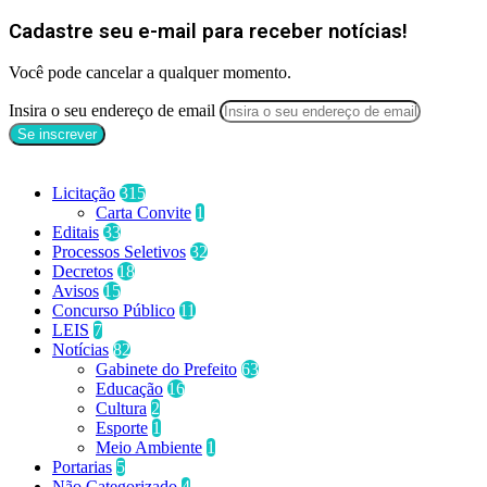
Cadastre seu e-mail para receber notícias!
Você pode cancelar a qualquer momento.
Insira o seu endereço de email
Categorias
Licitação
315
Carta Convite
1
Editais
33
Processos Seletivos
32
Decretos
18
Avisos
15
Concurso Público
11
LEIS
7
Notícias
82
Gabinete do Prefeito
63
Educação
16
Cultura
2
Esporte
1
Meio Ambiente
1
Portarias
5
Não Categorizado
4