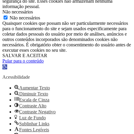
segurança do site. Esses cookies não armazenam nenhuma
informação pessoal.
Não necessários
Não necessários
Quaisquer cookies que possam não ser particularmente necessários
para o funcionamento do site e sejam usados ​​especificamente para
coletar dados pessoais do usuário por meio de análises, anúncios e
outros conteúdos incorporados são denominados cookies não
necessários. É obrigatório obter o consentimento do usuário antes de
executar esses cookies no seu site.
SALVAR E ACEITAR
Pular para o conteúdo
Barra
de
Ferramentas
Acessibilidade
Aberta
Aumentar Texto
Diminuir Texto
Escala de Cinza
Contraste Alto
Contraste Negativo
Luz de Fundo
Sublinhar Links
Fontes Legíveis