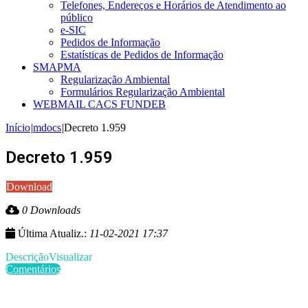
Telefones, Endereços e Horários de Atendimento ao
público
e-SIC
Pedidos de Informação
Estatísticas de Pedidos de Informação
SMAPMA
Regularização Ambiental
Formulários Regularização Ambiental
WEBMAIL CACS FUNDEB
Início
|
mdocs
|
Decreto 1.959
Decreto 1.959
Download
0 Downloads
Última Atualiz.:
11-02-2021 17:37
Descrição
Visualizar
Comentários
Últimas Publicações