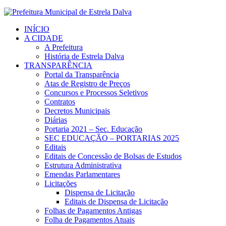
INÍCIO
A CIDADE
A Prefeitura
História de Estrela Dalva
TRANSPARÊNCIA
Portal da Transparência
Atas de Registro de Preços
Concursos e Processos Seletivos
Contratos
Decretos Municipais
Diárias
Portaria 2021 – Sec. Educação
SEC EDUCAÇÃO – PORTARIAS 2025
Editais
Editais de Concessão de Bolsas de Estudos
Estrutura Administrativa
Emendas Parlamentares
Licitações
Dispensa de Licitação
Editais de Dispensa de Licitação
Folhas de Pagamentos Antigas
Folha de Pagamentos Atuais