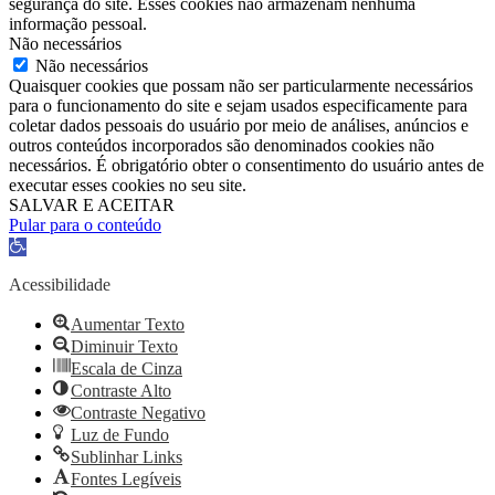
segurança do site. Esses cookies não armazenam nenhuma
informação pessoal.
Não necessários
Não necessários
Quaisquer cookies que possam não ser particularmente necessários
para o funcionamento do site e sejam usados ​​especificamente para
coletar dados pessoais do usuário por meio de análises, anúncios e
outros conteúdos incorporados são denominados cookies não
necessários. É obrigatório obter o consentimento do usuário antes de
executar esses cookies no seu site.
SALVAR E ACEITAR
Pular para o conteúdo
Barra
de
Ferramentas
Acessibilidade
Aberta
Aumentar Texto
Diminuir Texto
Escala de Cinza
Contraste Alto
Contraste Negativo
Luz de Fundo
Sublinhar Links
Fontes Legíveis