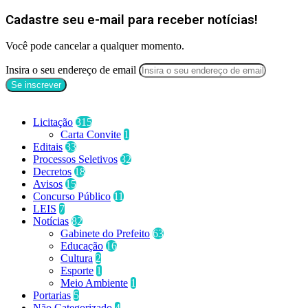
Cadastre seu e-mail para receber notícias!
Você pode cancelar a qualquer momento.
Insira o seu endereço de email
Categorias
Licitação
315
Carta Convite
1
Editais
33
Processos Seletivos
32
Decretos
18
Avisos
15
Concurso Público
11
LEIS
7
Notícias
82
Gabinete do Prefeito
63
Educação
16
Cultura
2
Esporte
1
Meio Ambiente
1
Portarias
5
Não Categorizado
4