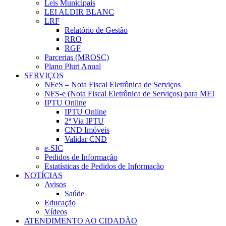
Leis Municipais
LEI ALDIR BLANC
LRF
Relatório de Gestão
RRO
RGF
Parcerias (MROSC)
Plano Pluri Anual
SERVIÇOS
NFeS – Nota Fiscal Eletrônica de Serviços
NFS-e (Nota Fiscal Eletrônica de Serviços) para MEI
IPTU Online
IPTU Online
2ª Via IPTU
CND Imóveis
Validar CND
e-SIC
Pedidos de Informação
Estatísticas de Pedidos de Informação
NOTÍCIAS
Avisos
Saúde
Educação
Vídeos
ATENDIMENTO AO CIDADÃO