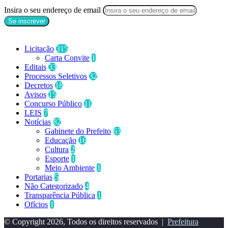
Insira o seu endereço de email
Categorias
Licitação
315
Carta Convite
1
Editais
33
Processos Seletivos
32
Decretos
18
Avisos
15
Concurso Público
11
LEIS
7
Notícias
82
Gabinete do Prefeito
63
Educação
16
Cultura
2
Esporte
1
Meio Ambiente
1
Portarias
5
Não Categorizado
4
Transparência Pública
1
Ofícios
1
© Copyright 2026, Todos os direitos reservados |
Prefeitura