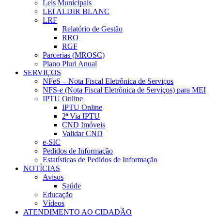
Leis Municipais
LEI ALDIR BLANC
LRF
Relatório de Gestão
RRO
RGF
Parcerias (MROSC)
Plano Pluri Anual
SERVIÇOS
NFeS – Nota Fiscal Eletrônica de Serviços
NFS-e (Nota Fiscal Eletrônica de Serviços) para MEI
IPTU Online
IPTU Online
2ª Via IPTU
CND Imóveis
Validar CND
e-SIC
Pedidos de Informação
Estatísticas de Pedidos de Informação
NOTÍCIAS
Avisos
Saúde
Educação
Vídeos
ATENDIMENTO AO CIDADÃO