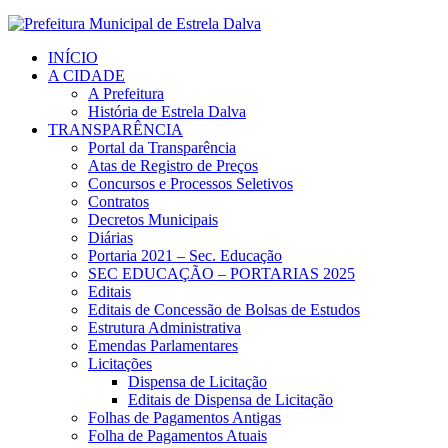
INÍCIO
A CIDADE
A Prefeitura
História de Estrela Dalva
TRANSPARÊNCIA
Portal da Transparência
Atas de Registro de Preços
Concursos e Processos Seletivos
Contratos
Decretos Municipais
Diárias
Portaria 2021 – Sec. Educação
SEC EDUCAÇÃO – PORTARIAS 2025
Editais
Editais de Concessão de Bolsas de Estudos
Estrutura Administrativa
Emendas Parlamentares
Licitações
Dispensa de Licitação
Editais de Dispensa de Licitação
Folhas de Pagamentos Antigas
Folha de Pagamentos Atuais