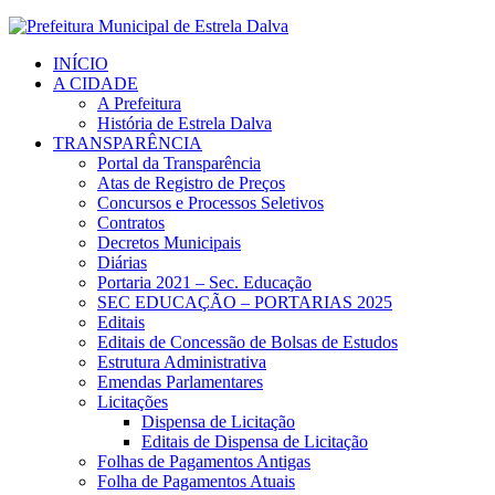
INÍCIO
A CIDADE
A Prefeitura
História de Estrela Dalva
TRANSPARÊNCIA
Portal da Transparência
Atas de Registro de Preços
Concursos e Processos Seletivos
Contratos
Decretos Municipais
Diárias
Portaria 2021 – Sec. Educação
SEC EDUCAÇÃO – PORTARIAS 2025
Editais
Editais de Concessão de Bolsas de Estudos
Estrutura Administrativa
Emendas Parlamentares
Licitações
Dispensa de Licitação
Editais de Dispensa de Licitação
Folhas de Pagamentos Antigas
Folha de Pagamentos Atuais