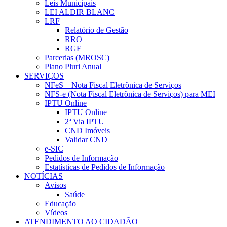
Leis Municipais
LEI ALDIR BLANC
LRF
Relatório de Gestão
RRO
RGF
Parcerias (MROSC)
Plano Pluri Anual
SERVIÇOS
NFeS – Nota Fiscal Eletrônica de Serviços
NFS-e (Nota Fiscal Eletrônica de Serviços) para MEI
IPTU Online
IPTU Online
2ª Via IPTU
CND Imóveis
Validar CND
e-SIC
Pedidos de Informação
Estatísticas de Pedidos de Informação
NOTÍCIAS
Avisos
Saúde
Educação
Vídeos
ATENDIMENTO AO CIDADÃO