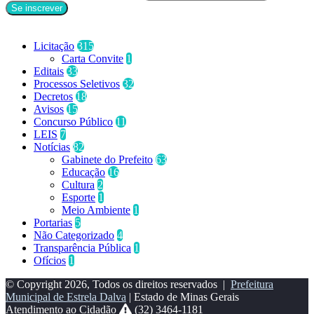
Categorias
Licitação
315
Carta Convite
1
Editais
33
Processos Seletivos
32
Decretos
18
Avisos
15
Concurso Público
11
LEIS
7
Notícias
82
Gabinete do Prefeito
63
Educação
16
Cultura
2
Esporte
1
Meio Ambiente
1
Portarias
5
Não Categorizado
4
Transparência Pública
1
Ofícios
1
© Copyright 2026, Todos os direitos reservados |
Prefeitura
Municipal de Estrela Dalva
| Estado de Minas Gerais
Atendimento ao Cidadão
(32) 3464-1181