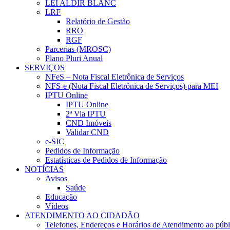
LEI ALDIR BLANC
LRF
Relatório de Gestão
RRO
RGF
Parcerias (MROSC)
Plano Pluri Anual
SERVIÇOS
NFeS – Nota Fiscal Eletrônica de Serviços
NFS-e (Nota Fiscal Eletrônica de Serviços) para MEI
IPTU Online
IPTU Online
2ª Via IPTU
CND Imóveis
Validar CND
e-SIC
Pedidos de Informação
Estatísticas de Pedidos de Informação
NOTÍCIAS
Avisos
Saúde
Educação
Vídeos
ATENDIMENTO AO CIDADÃO
Telefones, Endereços e Horários de Atendimento ao públ