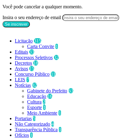
Você pode cancelar a qualquer momento.
Insira o seu endereço de email
Categorias
Licitação
315
Carta Convite
1
Editais
33
Processos Seletivos
32
Decretos
18
Avisos
15
Concurso Público
11
LEIS
7
Notícias
82
Gabinete do Prefeito
63
Educação
16
Cultura
2
Esporte
1
Meio Ambiente
1
Portarias
5
Não Categorizado
4
Transparência Pública
1
Ofícios
1