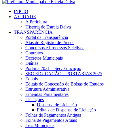
INÍCIO
A CIDADE
A Prefeitura
História de Estrela Dalva
TRANSPARÊNCIA
Portal da Transparência
Atas de Registro de Preços
Concursos e Processos Seletivos
Contratos
Decretos Municipais
Diárias
Portaria 2021 – Sec. Educação
SEC EDUCAÇÃO – PORTARIAS 2025
Editais
Editais de Concessão de Bolsas de Estudos
Estrutura Administrativa
Emendas Parlamentares
Licitações
Dispensa de Licitação
Editais de Dispensa de Licitação
Folhas de Pagamentos Antigas
Folha de Pagamentos Atuais
Leis Municipais