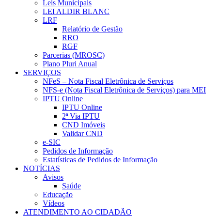
Leis Municipais
LEI ALDIR BLANC
LRF
Relatório de Gestão
RRO
RGF
Parcerias (MROSC)
Plano Pluri Anual
SERVIÇOS
NFeS – Nota Fiscal Eletrônica de Serviços
NFS-e (Nota Fiscal Eletrônica de Serviços) para MEI
IPTU Online
IPTU Online
2ª Via IPTU
CND Imóveis
Validar CND
e-SIC
Pedidos de Informação
Estatísticas de Pedidos de Informação
NOTÍCIAS
Avisos
Saúde
Educação
Vídeos
ATENDIMENTO AO CIDADÃO