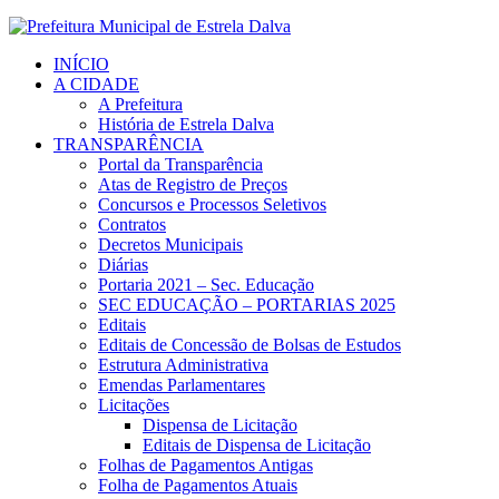
INÍCIO
A CIDADE
A Prefeitura
História de Estrela Dalva
TRANSPARÊNCIA
Portal da Transparência
Atas de Registro de Preços
Concursos e Processos Seletivos
Contratos
Decretos Municipais
Diárias
Portaria 2021 – Sec. Educação
SEC EDUCAÇÃO – PORTARIAS 2025
Editais
Editais de Concessão de Bolsas de Estudos
Estrutura Administrativa
Emendas Parlamentares
Licitações
Dispensa de Licitação
Editais de Dispensa de Licitação
Folhas de Pagamentos Antigas
Folha de Pagamentos Atuais