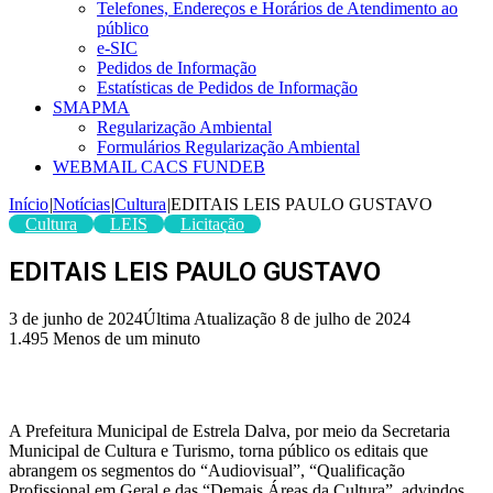
Telefones, Endereços e Horários de Atendimento ao
público
e-SIC
Pedidos de Informação
Estatísticas de Pedidos de Informação
SMAPMA
Regularização Ambiental
Formulários Regularização Ambiental
WEBMAIL CACS FUNDEB
Início
|
Notícias
|
Cultura
|
EDITAIS LEIS PAULO GUSTAVO
Cultura
LEIS
Licitação
EDITAIS LEIS PAULO GUSTAVO
3 de junho de 2024
Última Atualização 8 de julho de 2024
1.495
Menos de um minuto
A Prefeitura Municipal de Estrela Dalva, por meio da Secretaria
Municipal de Cultura e Turismo, torna público os editais que
abrangem os segmentos do “Audiovisual”, “Qualificação
Profissional em Geral e das “Demais Áreas da Cultura”, advindos