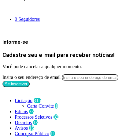
Siga-nos
0
Seguidores
Mantenha-se Informado
Informe-se
Cadastre seu e-mail para receber notícias!
Você pode cancelar a qualquer momento.
Insira o seu endereço de email
Categorias
Licitação
315
Carta Convite
1
Editais
33
Processos Seletivos
32
Decretos
18
Avisos
15
Concurso Público
11