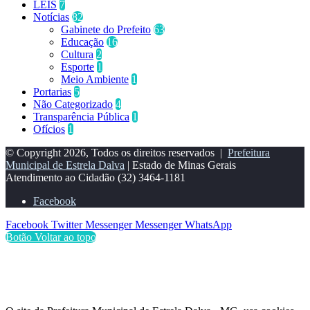
LEIS
7
Notícias
82
Gabinete do Prefeito
63
Educação
16
Cultura
2
Esporte
1
Meio Ambiente
1
Portarias
5
Não Categorizado
4
Transparência Pública
1
Ofícios
1
© Copyright 2026, Todos os direitos reservados |
Prefeitura
Municipal de Estrela Dalva
| Estado de Minas Gerais
Atendimento ao Cidadão
(32) 3464-1181
Facebook
Facebook
Twitter
Messenger
Messenger
WhatsApp
Botão Voltar ao topo