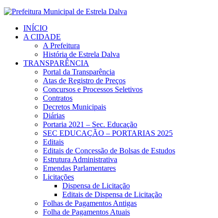
INÍCIO
A CIDADE
A Prefeitura
História de Estrela Dalva
TRANSPARÊNCIA
Portal da Transparência
Atas de Registro de Preços
Concursos e Processos Seletivos
Contratos
Decretos Municipais
Diárias
Portaria 2021 – Sec. Educação
SEC EDUCAÇÃO – PORTARIAS 2025
Editais
Editais de Concessão de Bolsas de Estudos
Estrutura Administrativa
Emendas Parlamentares
Licitações
Dispensa de Licitação
Editais de Dispensa de Licitação
Folhas de Pagamentos Antigas
Folha de Pagamentos Atuais