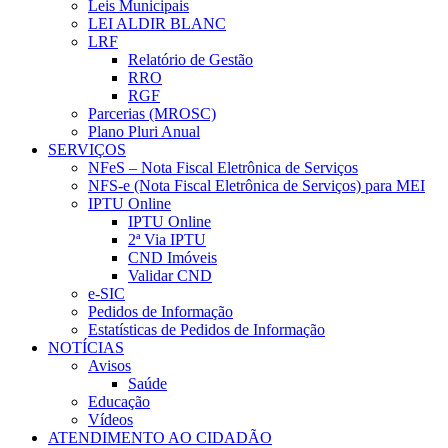
Leis Municipais
LEI ALDIR BLANC
LRF
Relatório de Gestão
RRO
RGF
Parcerias (MROSC)
Plano Pluri Anual
SERVIÇOS
NFeS – Nota Fiscal Eletrônica de Serviços
NFS-e (Nota Fiscal Eletrônica de Serviços) para MEI
IPTU Online
IPTU Online
2ª Via IPTU
CND Imóveis
Validar CND
e-SIC
Pedidos de Informação
Estatísticas de Pedidos de Informação
NOTÍCIAS
Avisos
Saúde
Educação
Vídeos
ATENDIMENTO AO CIDADÃO