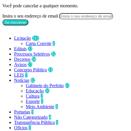
Você pode cancelar a qualquer momento.
Insira o seu endereço de email
Categorias
Licitação
315
Carta Convite
1
Editais
33
Processos Seletivos
32
Decretos
18
Avisos
15
Concurso Público
11
LEIS
7
Notícias
82
Gabinete do Prefeito
63
Educação
16
Cultura
2
Esporte
1
Meio Ambiente
1
Portarias
5
Não Categorizado
4
Transparência Pública
1
Ofícios
1