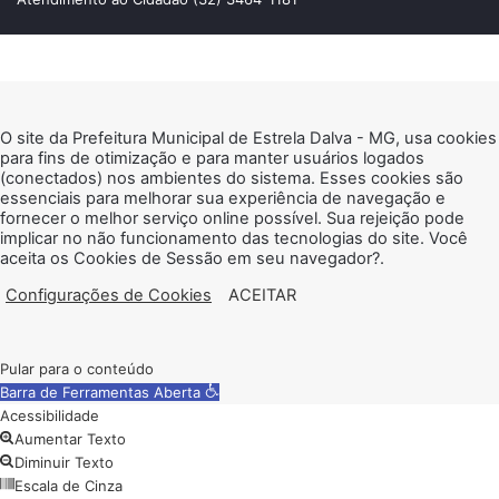
Facebook
Facebook
Twitter
Messenger
Messenger
WhatsApp
Botão
Voltar
ao
O site da Prefeitura Municipal de Estrela Dalva - MG, usa cookies
topo
para fins de otimização e para manter usuários logados
(conectados) nos ambientes do sistema. Esses cookies são
essenciais para melhorar sua experiência de navegação e
fornecer o melhor serviço online possível. Sua rejeição pode
implicar no não funcionamento das tecnologias do site. Você
aceita os Cookies de Sessão em seu navegador?.
Configurações de Cookies
ACEITAR
Pular para o conteúdo
Barra de Ferramentas Aberta
Acessibilidade
Aumentar Texto
Diminuir Texto
Escala de Cinza