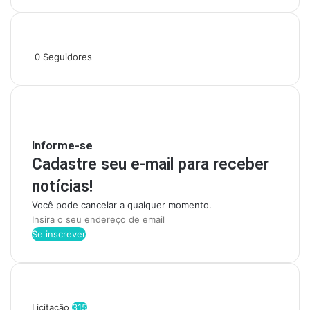
Siga-nos
0
Seguidores
Mantenha-se Informado
Informe-se
Cadastre seu e-mail para receber
notícias!
Você pode cancelar a qualquer momento.
I
n
s
i
r
Categorias
a
o
Licitação
315