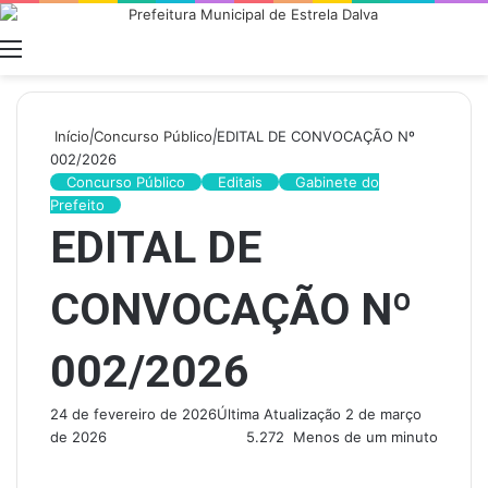
Menu
Swit
skin
Início
|
Concurso Público
|
EDITAL DE CONVOCAÇÃO Nº
002/2026
Concurso Público
Editais
Gabinete do
Prefeito
EDITAL DE
CONVOCAÇÃO Nº
002/2026
24 de fevereiro de 2026
Última Atualização 2 de março
de 2026
5.272
Menos de um minuto