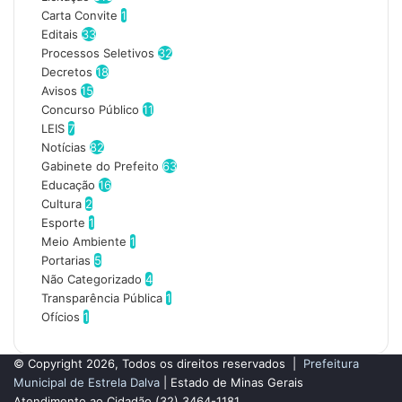
s
Carta Convite
1
e
Editais
33
u
Processos Seletivos
32
e
Decretos
18
n
Avisos
15
d
Concurso Público
11
e
LEIS
7
r
Notícias
82
e
Gabinete do Prefeito
63
ç
Educação
16
o
Cultura
2
d
Esporte
1
e
Meio Ambiente
1
e
Portarias
5
m
Não Categorizado
4
a
Transparência Pública
1
i
Ofícios
1
l
© Copyright 2026, Todos os direitos reservados |
Prefeitura
Municipal de Estrela Dalva
| Estado de Minas Gerais
Atendimento ao Cidadão
(32) 3464-1181