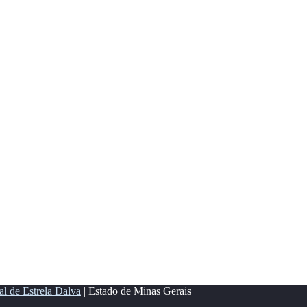
al de Estrela Dalva
| Estado de Minas Gerais