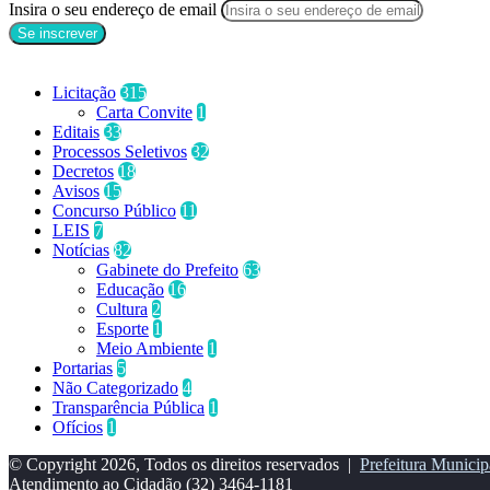
Insira o seu endereço de email
Categorias
Licitação
315
Carta Convite
1
Editais
33
Processos Seletivos
32
Decretos
18
Avisos
15
Concurso Público
11
LEIS
7
Notícias
82
Gabinete do Prefeito
63
Educação
16
Cultura
2
Esporte
1
Meio Ambiente
1
Portarias
5
Não Categorizado
4
Transparência Pública
1
Ofícios
1
© Copyright 2026, Todos os direitos reservados |
Prefeitura Municip
Atendimento ao Cidadão
(32) 3464-1181