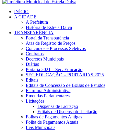
INÍCIO
A CIDADE
A Prefeitura
História de Estrela Dalva
TRANSPARÊNCIA
Portal da Transparência
Atas de Registro de Preços
Concursos e Processos Seletivos
Contratos
Decretos Municipais
Diárias
Portaria 2021 – Sec. Educação
SEC EDUCAÇÃO – PORTARIAS 2025
Editais
Editais de Concessão de Bolsas de Estudos
Estrutura Administrativa
Emendas Parlamentares
Licitações
Dispensa de Licitação
Editais de Dispensa de Licitação
Folhas de Pagamentos Antigas
Folha de Pagamentos Atuais
Leis Municipais