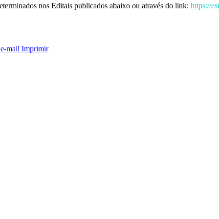
 determinados nos Editais publicados abaixo ou através do link:
https://e
 e-mail
Imprimir