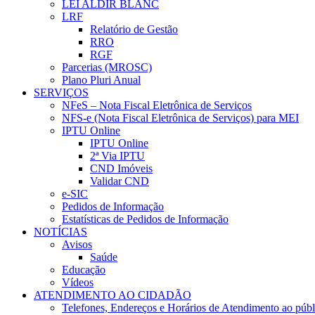
LEI ALDIR BLANC
LRF
Relatório de Gestão
RRO
RGF
Parcerias (MROSC)
Plano Pluri Anual
SERVIÇOS
NFeS – Nota Fiscal Eletrônica de Serviços
NFS-e (Nota Fiscal Eletrônica de Serviços) para MEI
IPTU Online
IPTU Online
2ª Via IPTU
CND Imóveis
Validar CND
e-SIC
Pedidos de Informação
Estatísticas de Pedidos de Informação
NOTÍCIAS
Avisos
Saúde
Educação
Vídeos
ATENDIMENTO AO CIDADÃO
Telefones, Endereços e Horários de Atendimento ao públ