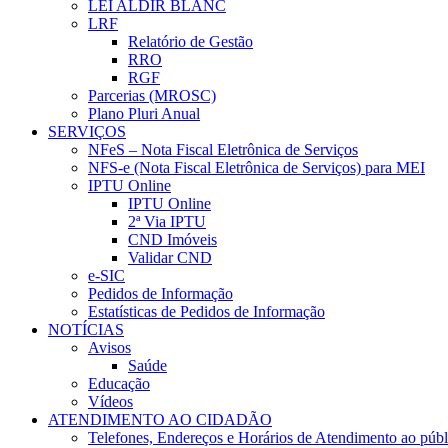
LEI ALDIR BLANC
LRF
Relatório de Gestão
RRO
RGF
Parcerias (MROSC)
Plano Pluri Anual
SERVIÇOS
NFeS – Nota Fiscal Eletrônica de Serviços
NFS-e (Nota Fiscal Eletrônica de Serviços) para MEI
IPTU Online
IPTU Online
2ª Via IPTU
CND Imóveis
Validar CND
e-SIC
Pedidos de Informação
Estatísticas de Pedidos de Informação
NOTÍCIAS
Avisos
Saúde
Educação
Vídeos
ATENDIMENTO AO CIDADÃO
Telefones, Endereços e Horários de Atendimento ao públ