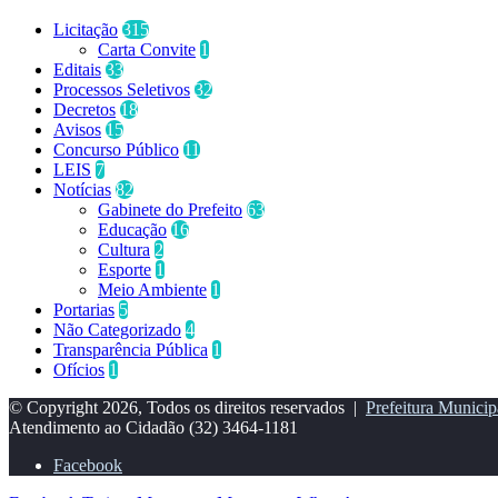
Licitação
315
Carta Convite
1
Editais
33
Processos Seletivos
32
Decretos
18
Avisos
15
Concurso Público
11
LEIS
7
Notícias
82
Gabinete do Prefeito
63
Educação
16
Cultura
2
Esporte
1
Meio Ambiente
1
Portarias
5
Não Categorizado
4
Transparência Pública
1
Ofícios
1
© Copyright 2026, Todos os direitos reservados |
Prefeitura Municip
Atendimento ao Cidadão
(32) 3464-1181
Facebook