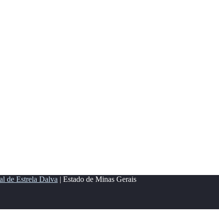
al de Estrela Dalva
| Estado de Minas Gerais