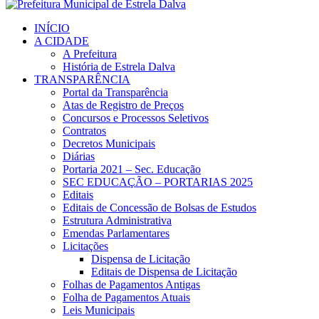
INÍCIO
A CIDADE
A Prefeitura
História de Estrela Dalva
TRANSPARÊNCIA
Portal da Transparência
Atas de Registro de Preços
Concursos e Processos Seletivos
Contratos
Decretos Municipais
Diárias
Portaria 2021 – Sec. Educação
SEC EDUCAÇÃO – PORTARIAS 2025
Editais
Editais de Concessão de Bolsas de Estudos
Estrutura Administrativa
Emendas Parlamentares
Licitações
Dispensa de Licitação
Editais de Dispensa de Licitação
Folhas de Pagamentos Antigas
Folha de Pagamentos Atuais
Leis Municipais