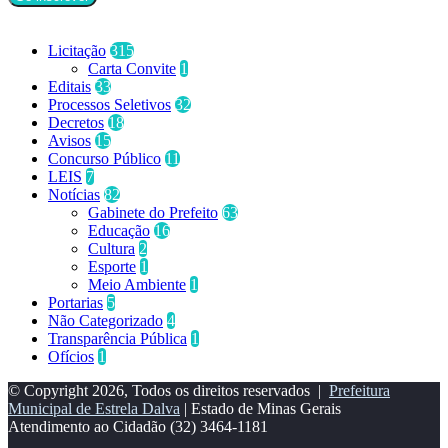
Categorias
Licitação
315
Carta Convite
1
Editais
33
Processos Seletivos
32
Decretos
18
Avisos
15
Concurso Público
11
LEIS
7
Notícias
82
Gabinete do Prefeito
63
Educação
16
Cultura
2
Esporte
1
Meio Ambiente
1
Portarias
5
Não Categorizado
4
Transparência Pública
1
Ofícios
1
© Copyright 2026, Todos os direitos reservados |
Prefeitura
Municipal de Estrela Dalva
| Estado de Minas Gerais
Atendimento ao Cidadão
(32) 3464-1181