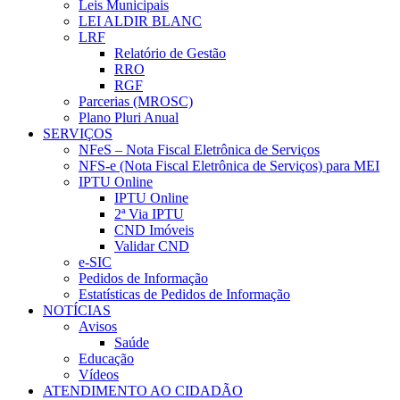
Leis Municipais
LEI ALDIR BLANC
LRF
Relatório de Gestão
RRO
RGF
Parcerias (MROSC)
Plano Pluri Anual
SERVIÇOS
NFeS – Nota Fiscal Eletrônica de Serviços
NFS-e (Nota Fiscal Eletrônica de Serviços) para MEI
IPTU Online
IPTU Online
2ª Via IPTU
CND Imóveis
Validar CND
e-SIC
Pedidos de Informação
Estatísticas de Pedidos de Informação
NOTÍCIAS
Avisos
Saúde
Educação
Vídeos
ATENDIMENTO AO CIDADÃO