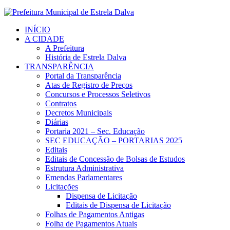
INÍCIO
A CIDADE
A Prefeitura
História de Estrela Dalva
TRANSPARÊNCIA
Portal da Transparência
Atas de Registro de Preços
Concursos e Processos Seletivos
Contratos
Decretos Municipais
Diárias
Portaria 2021 – Sec. Educação
SEC EDUCAÇÃO – PORTARIAS 2025
Editais
Editais de Concessão de Bolsas de Estudos
Estrutura Administrativa
Emendas Parlamentares
Licitações
Dispensa de Licitação
Editais de Dispensa de Licitação
Folhas de Pagamentos Antigas
Folha de Pagamentos Atuais