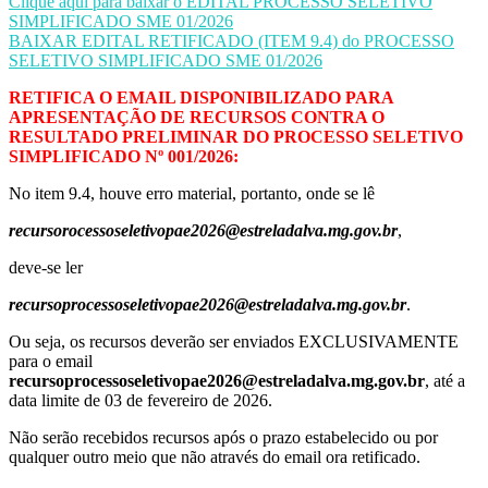
Clique aqui para baixar o EDITAL PROCESSO SELETIVO
SIMPLIFICADO SME 01/2026
BAIXAR EDITAL RETIFICADO (ITEM 9.4) do PROCESSO
SELETIVO SIMPLIFICADO SME 01/2026
RETIFICA O EMAIL DISPONIBILIZADO PARA
APRESENTAÇÃO DE RECURSOS CONTRA O
RESULTADO PRELIMINAR DO PROCESSO SELETIVO
SIMPLIFICADO Nº 001/2026:
No item 9.4, houve erro material, portanto, onde se lê
recursorocessoseletivopae2026@estreladalva.mg.gov.br
,
deve-se ler
recursoprocessoseletivopae2026@estreladalva.mg.gov.br
.
Ou seja, os recursos deverão ser enviados EXCLUSIVAMENTE
para o email
recursoprocessoseletivopae2026@estreladalva.mg.gov.br
, até a
data limite de 03 de fevereiro de 2026.
Não serão recebidos recursos após o prazo estabelecido ou por
qualquer outro meio que não através do email ora retificado.