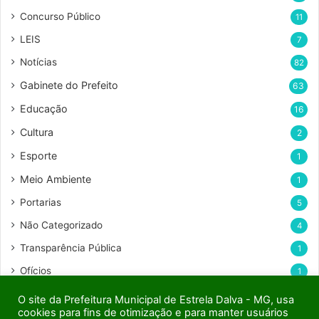
Concurso Público
11
LEIS
7
Notícias
82
Gabinete do Prefeito
63
Educação
16
Cultura
2
Esporte
1
Meio Ambiente
1
Portarias
5
Não Categorizado
4
Transparência Pública
1
Ofícios
1
O site da Prefeitura Municipal de Estrela Dalva - MG, usa
cookies para fins de otimização e para manter usuários