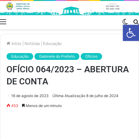
Menu
Swit
Barra de Fe
skin
Início
|
Notícias
|
Educação
Educação
Gabinete do Prefeito
Ofícios
OFÍCIO 064/2023 – ABERTURA
DE CONTA
16 de agosto de 2023
Última Atualização 8 de julho de 2024
453
Menos de um minuto