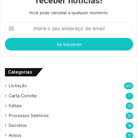
receber notícias!
Você pode cancelar a qualquer momento.
Insira
o
seu
endereço
de
email
Categorias
Licitação
315
Carta Convite
1
Editais
33
Processos Seletivos
32
Decretos
18
Avisos
15