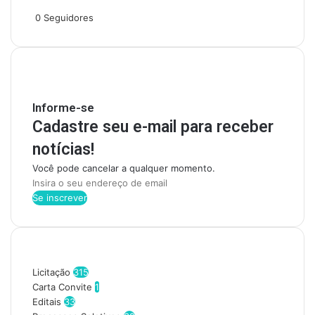
Siga-nos
0
Seguidores
Mantenha-se Informado
Informe-se
Cadastre seu e-mail para receber
notícias!
Você pode cancelar a qualquer momento.
I
n
s
i
r
Categorias
a
o
Licitação
315
s
Carta Convite
1
e
Editais
33