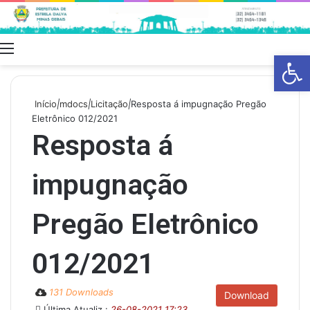
Menu
Swit
Barra de Fe
skin
Início
|
mdocs
|
Licitação
|
Resposta á impugnação Pregão
Eletrônico 012/2021
Resposta á
impugnação
Pregão Eletrônico
012/2021
131 Downloads
Download
Última Atualiz.:
26-08-2021 17:23