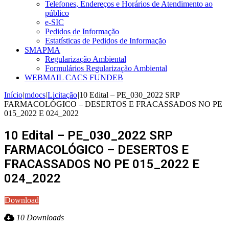
Telefones, Endereços e Horários de Atendimento ao
público
e-SIC
Pedidos de Informação
Estatísticas de Pedidos de Informação
SMAPMA
Regularização Ambiental
Formulários Regularização Ambiental
WEBMAIL CACS FUNDEB
Início
|
mdocs
|
Licitação
|
10 Edital – PE_030_2022 SRP
FARMACOLÓGICO – DESERTOS E FRACASSADOS NO PE
015_2022 E 024_2022
10 Edital – PE_030_2022 SRP
FARMACOLÓGICO – DESERTOS E
FRACASSADOS NO PE 015_2022 E
024_2022
Download
10 Downloads