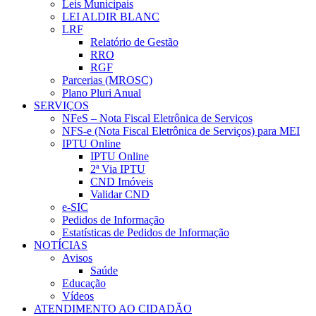
Leis Municipais
LEI ALDIR BLANC
LRF
Relatório de Gestão
RRO
RGF
Parcerias (MROSC)
Plano Pluri Anual
SERVIÇOS
NFeS – Nota Fiscal Eletrônica de Serviços
NFS-e (Nota Fiscal Eletrônica de Serviços) para MEI
IPTU Online
IPTU Online
2ª Via IPTU
CND Imóveis
Validar CND
e-SIC
Pedidos de Informação
Estatísticas de Pedidos de Informação
NOTÍCIAS
Avisos
Saúde
Educação
Vídeos
ATENDIMENTO AO CIDADÃO