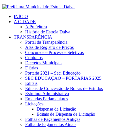
INÍCIO
A CIDADE
A Prefeitura
História de Estrela Dalva
TRANSPARÊNCIA
Portal da Transparência
Atas de Registro de Preços
Concursos e Processos Seletivos
Contratos
Decretos Municipais
Diárias
Portaria 2021 – Sec. Educação
SEC EDUCAÇÃO – PORTARIAS 2025
Editais
Editais de Concessão de Bolsas de Estudos
Estrutura Administrativa
Emendas Parlamentares
Licitações
Dispensa de Licitação
Editais de Dispensa de Licitação
Folhas de Pagamentos Antigas
Folha de Pagamentos Atuais