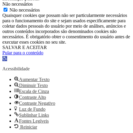
Não necessários
Não necessários
Quaisquer cookies que possam não ser particularmente necessários
para o funcionamento do site e sejam usados ​​especificamente para
coletar dados pessoais do usuário por meio de análises, anúncios e
outros conteúdos incorporados são denominados cookies não
necessários. É obrigatório obter o consentimento do usuário antes de
executar esses cookies no seu site.
SALVAR E ACEITAR
Pular para o conteúdo
Barra
de
Ferramentas
Acessibilidade
Aberta
Aumentar Texto
Diminuir Texto
Escala de Cinza
Contraste Alto
Contraste Negativo
Luz de Fundo
Sublinhar Links
Fontes Legíveis
Reiniciar