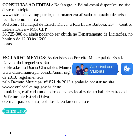
CONSULTAS AO EDITAL:
Na íntegra, e Edital estará disponível no site
deste município
www.estreladalva.mg.gov.br, e permanecerá afixado no quadro de avisos
localizado no hall da
Prefeitura Municipal de Estrela Dalva, à Rua Lauro Barbosa, 254 – Centro,
Estrela Dalva – MG, CEP
36.725-000 ou ainda podendo ser obtida no Departamento de Licitações, no
horário de 12:00 às 16:00
horas.
ESCLARECIMENTOS:
As decisões do Prefeito Municipal de Estrela
Dalva e do Pregoeiro serão
publicadas no Diário Oficial dos Municípios Mineiros, no endereço
www.diariomunicipal.com.br/amm-mg, conforme Lei Municipal n° 1.010
de 2013, regulamentada
pelo Decreto Municipal n° 871 de 2013 e poderão constar no site
www.estreladalva.mg.gov.br deste
município, e afixada no quadro de avisos localizado no hall de entrada da
Prefeitura de Estrela Dalva,
o e-mail para contato, pedidos de esclarecimento e
Comentários
Últimas Publicações