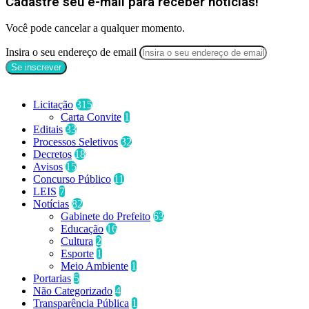
Cadastre seu e-mail para receber notícias!
Você pode cancelar a qualquer momento.
Insira o seu endereço de email
Categorias
Licitação
315
Carta Convite
1
Editais
33
Processos Seletivos
32
Decretos
18
Avisos
15
Concurso Público
11
LEIS
7
Notícias
82
Gabinete do Prefeito
63
Educação
16
Cultura
2
Esporte
1
Meio Ambiente
1
Portarias
5
Não Categorizado
4
Transparência Pública
1