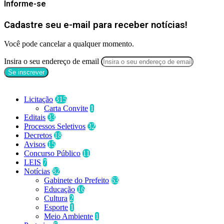
Informe-se
Cadastre seu e-mail para receber notícias!
Você pode cancelar a qualquer momento.
Insira o seu endereço de email
Categorias
Licitação
315
Carta Convite
1
Editais
33
Processos Seletivos
32
Decretos
18
Avisos
15
Concurso Público
11
LEIS
7
Notícias
82
Gabinete do Prefeito
63
Educação
16
Cultura
2
Esporte
1
Meio Ambiente
1