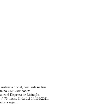
Assistência Social, com sede na Rua
rita no CNPJ/MF sob n°
alizará Dispensa de Licitação,
 75, inciso II da Lei 14.133/2021,
ados a seguir: