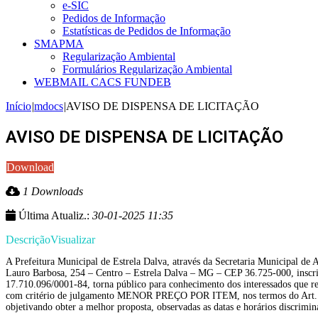
e-SIC
Pedidos de Informação
Estatísticas de Pedidos de Informação
SMAPMA
Regularização Ambiental
Formulários Regularização Ambiental
WEBMAIL CACS FUNDEB
Início
|
mdocs
|
AVISO DE DISPENSA DE LICITAÇÃO
AVISO DE DISPENSA DE LICITAÇÃO
Download
1 Downloads
Última Atualiz.:
30-01-2025 11:35
Descrição
Visualizar
A Prefeitura Municipal de Estrela Dalva, através da Secretaria Municipal de 
Lauro Barbosa, 254 – Centro – Estrela Dalva – MG – CEP 36.725-000, insc
17.710.096/0001-84, torna público para conhecimento dos interessados que re
com critério de julgamento MENOR PREÇO POR ITEM, nos termos do Art. nº
objetivando obter a melhor proposta, observadas as datas e horários discrimin