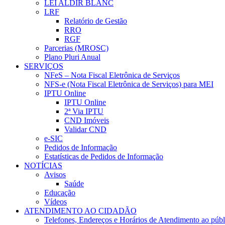
LEI ALDIR BLANC
LRF
Relatório de Gestão
RRO
RGF
Parcerias (MROSC)
Plano Pluri Anual
SERVIÇOS
NFeS – Nota Fiscal Eletrônica de Serviços
NFS-e (Nota Fiscal Eletrônica de Serviços) para MEI
IPTU Online
IPTU Online
2ª Via IPTU
CND Imóveis
Validar CND
e-SIC
Pedidos de Informação
Estatísticas de Pedidos de Informação
NOTÍCIAS
Avisos
Saúde
Educação
Vídeos
ATENDIMENTO AO CIDADÃO
Telefones, Endereços e Horários de Atendimento ao públ