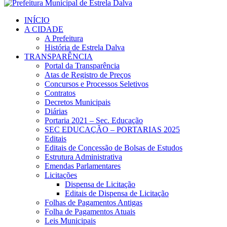
INÍCIO
A CIDADE
A Prefeitura
História de Estrela Dalva
TRANSPARÊNCIA
Portal da Transparência
Atas de Registro de Preços
Concursos e Processos Seletivos
Contratos
Decretos Municipais
Diárias
Portaria 2021 – Sec. Educação
SEC EDUCAÇÃO – PORTARIAS 2025
Editais
Editais de Concessão de Bolsas de Estudos
Estrutura Administrativa
Emendas Parlamentares
Licitações
Dispensa de Licitação
Editais de Dispensa de Licitação
Folhas de Pagamentos Antigas
Folha de Pagamentos Atuais
Leis Municipais