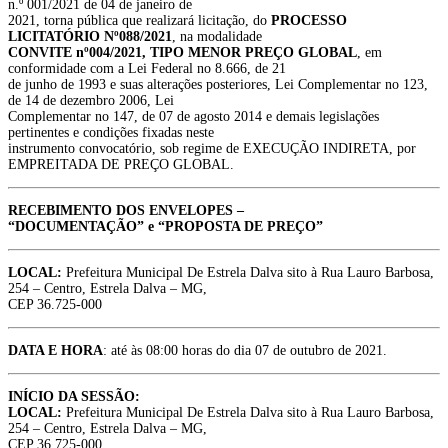
n.º 001/2021 de 04 de janeiro de
2021, torna pública que realizará licitação, do
PROCESSO
LICITATÓRIO Nº088/2021
, na modalidade
CONVITE nº004/2021, TIPO MENOR PREÇO GLOBAL
, em
conformidade com a Lei Federal no 8.666, de 21
de junho de 1993 e suas alterações posteriores, Lei Complementar no 123,
de 14 de dezembro 2006, Lei
Complementar no 147, de 07 de agosto 2014 e demais legislações
pertinentes e condições fixadas neste
instrumento convocatório, sob regime de EXECUÇÃO INDIRETA, por
EMPREITADA DE PREÇO GLOBAL.
RECEBIMENTO DOS ENVELOPES –
“DOCUMENTAÇÃO” e “PROPOSTA DE PREÇO”
LOCAL:
Prefeitura Municipal De Estrela Dalva sito à Rua Lauro Barbosa,
254 – Centro, Estrela Dalva – MG,
CEP 36.725-000
DATA E HORA
: até às 08:00 horas do dia 07 de outubro de 2021.
INÍCIO DA SESSÃO:
LOCAL:
Prefeitura Municipal De Estrela Dalva sito à Rua Lauro Barbosa,
254 – Centro, Estrela Dalva – MG,
CEP 36.725-000