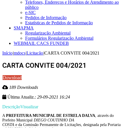
Telefones, Endereços e Horários de Atendimento ao
público
e-SIC
Pedidos de Informação
Estatísticas de Pedidos de Informação
SMAPMA
Regularização Ambiental
Formulários Regularização Ambiental
WEBMAIL CACS FUNDEB
Início
|
mdocs
|
Licitação
|
CARTA CONVITE 004/2021
CARTA CONVITE 004/2021
Download
189 Downloads
Última Atualiz.:
29-09-2021 16:24
Descrição
Visualizar
A
PREFEITURA MUNICIPAL DE ESTRELA DALVA
, através do
Prefeito Municipal
DIEGO COUTINHO DA
COSTA
e da Comissão Permanente de Licitações, designada pela Portaria