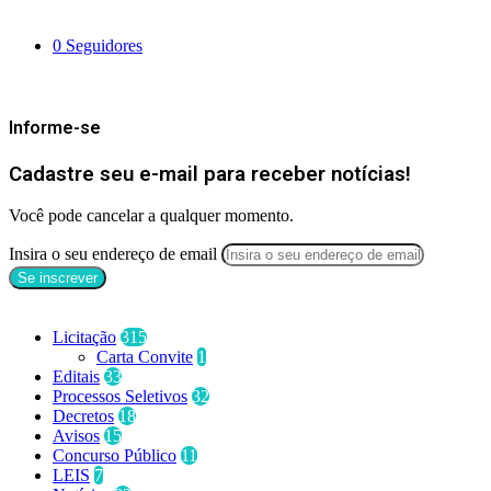
Siga-nos
0
Seguidores
Mantenha-se Informado
Informe-se
Cadastre seu e-mail para receber notícias!
Você pode cancelar a qualquer momento.
Insira o seu endereço de email
Categorias
Licitação
315
Carta Convite
1
Editais
33
Processos Seletivos
32
Decretos
18
Avisos
15
Concurso Público
11
LEIS
7