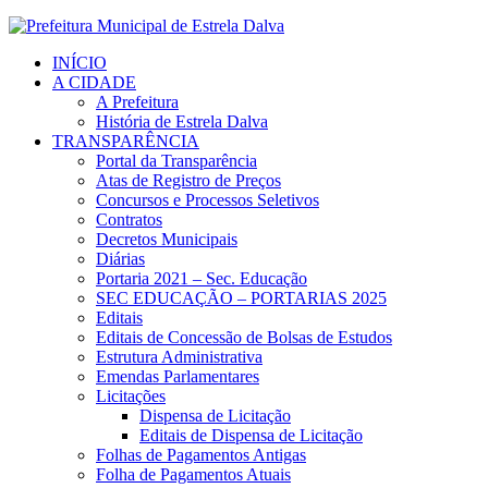
INÍCIO
A CIDADE
A Prefeitura
História de Estrela Dalva
TRANSPARÊNCIA
Portal da Transparência
Atas de Registro de Preços
Concursos e Processos Seletivos
Contratos
Decretos Municipais
Diárias
Portaria 2021 – Sec. Educação
SEC EDUCAÇÃO – PORTARIAS 2025
Editais
Editais de Concessão de Bolsas de Estudos
Estrutura Administrativa
Emendas Parlamentares
Licitações
Dispensa de Licitação
Editais de Dispensa de Licitação
Folhas de Pagamentos Antigas
Folha de Pagamentos Atuais