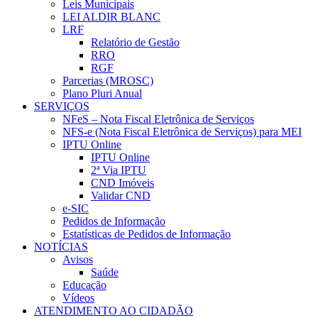
Leis Municipais
LEI ALDIR BLANC
LRF
Relatório de Gestão
RRO
RGF
Parcerias (MROSC)
Plano Pluri Anual
SERVIÇOS
NFeS – Nota Fiscal Eletrônica de Serviços
NFS-e (Nota Fiscal Eletrônica de Serviços) para MEI
IPTU Online
IPTU Online
2ª Via IPTU
CND Imóveis
Validar CND
e-SIC
Pedidos de Informação
Estatísticas de Pedidos de Informação
NOTÍCIAS
Avisos
Saúde
Educação
Vídeos
ATENDIMENTO AO CIDADÃO