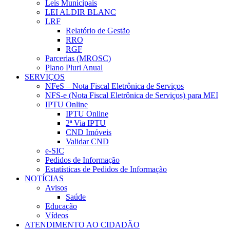
Leis Municipais
LEI ALDIR BLANC
LRF
Relatório de Gestão
RRO
RGF
Parcerias (MROSC)
Plano Pluri Anual
SERVIÇOS
NFeS – Nota Fiscal Eletrônica de Serviços
NFS-e (Nota Fiscal Eletrônica de Serviços) para MEI
IPTU Online
IPTU Online
2ª Via IPTU
CND Imóveis
Validar CND
e-SIC
Pedidos de Informação
Estatísticas de Pedidos de Informação
NOTÍCIAS
Avisos
Saúde
Educação
Vídeos
ATENDIMENTO AO CIDADÃO