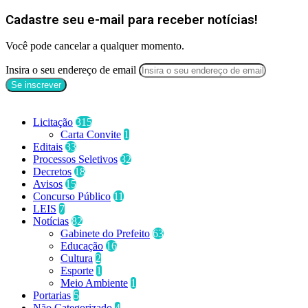
Cadastre seu e-mail para receber notícias!
Você pode cancelar a qualquer momento.
Insira o seu endereço de email
Categorias
Licitação
315
Carta Convite
1
Editais
33
Processos Seletivos
32
Decretos
18
Avisos
15
Concurso Público
11
LEIS
7
Notícias
82
Gabinete do Prefeito
63
Educação
16
Cultura
2
Esporte
1
Meio Ambiente
1
Portarias
5
Não Categorizado
4