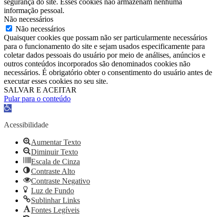
segurança do site. Esses cookies não armazenam nenhuma
informação pessoal.
Não necessários
Não necessários
Quaisquer cookies que possam não ser particularmente necessários
para o funcionamento do site e sejam usados ​​especificamente para
coletar dados pessoais do usuário por meio de análises, anúncios e
outros conteúdos incorporados são denominados cookies não
necessários. É obrigatório obter o consentimento do usuário antes de
executar esses cookies no seu site.
SALVAR E ACEITAR
Pular para o conteúdo
Barra
de
Ferramentas
Acessibilidade
Aberta
Aumentar Texto
Diminuir Texto
Escala de Cinza
Contraste Alto
Contraste Negativo
Luz de Fundo
Sublinhar Links
Fontes Legíveis