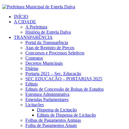
INÍCIO
A CIDADE
A Prefeitura
História de Estrela Dalva
TRANSPARÊNCIA
Portal da Transparência
Atas de Registro de Preços
Concursos e Processos Seletivos
Contratos
Decretos Municipais
Diárias
Portaria 2021 – Sec. Educação
SEC EDUCAÇÃO – PORTARIAS 2025
Editais
Editais de Concessão de Bolsas de Estudos
Estrutura Administrativa
Emendas Parlamentares
Licitações
Dispensa de Licitação
Editais de Dispensa de Licitação
Folhas de Pagamentos Antigas
Folha de Pagamentos Atuais