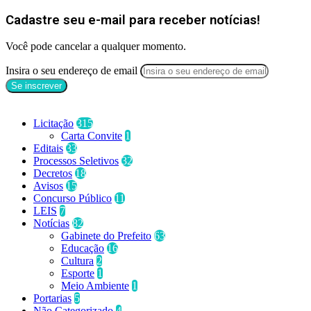
Cadastre seu e-mail para receber notícias!
Você pode cancelar a qualquer momento.
Insira o seu endereço de email
Categorias
Licitação
315
Carta Convite
1
Editais
33
Processos Seletivos
32
Decretos
18
Avisos
15
Concurso Público
11
LEIS
7
Notícias
82
Gabinete do Prefeito
63
Educação
16
Cultura
2
Esporte
1
Meio Ambiente
1
Portarias
5
Não Categorizado
4