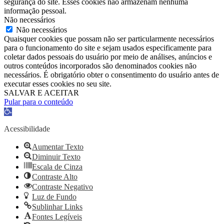
segurança do site. Esses cookies não armazenam nenhuma
informação pessoal.
Não necessários
Não necessários
Quaisquer cookies que possam não ser particularmente necessários
para o funcionamento do site e sejam usados ​​especificamente para
coletar dados pessoais do usuário por meio de análises, anúncios e
outros conteúdos incorporados são denominados cookies não
necessários. É obrigatório obter o consentimento do usuário antes de
executar esses cookies no seu site.
SALVAR E ACEITAR
Pular para o conteúdo
Barra
de
Ferramentas
Acessibilidade
Aberta
Aumentar Texto
Diminuir Texto
Escala de Cinza
Contraste Alto
Contraste Negativo
Luz de Fundo
Sublinhar Links
Fontes Legíveis