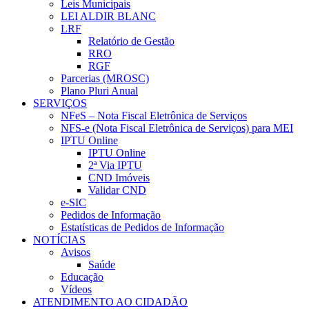
Leis Municipais
LEI ALDIR BLANC
LRF
Relatório de Gestão
RRO
RGF
Parcerias (MROSC)
Plano Pluri Anual
SERVIÇOS
NFeS – Nota Fiscal Eletrônica de Serviços
NFS-e (Nota Fiscal Eletrônica de Serviços) para MEI
IPTU Online
IPTU Online
2ª Via IPTU
CND Imóveis
Validar CND
e-SIC
Pedidos de Informação
Estatísticas de Pedidos de Informação
NOTÍCIAS
Avisos
Saúde
Educação
Vídeos
ATENDIMENTO AO CIDADÃO