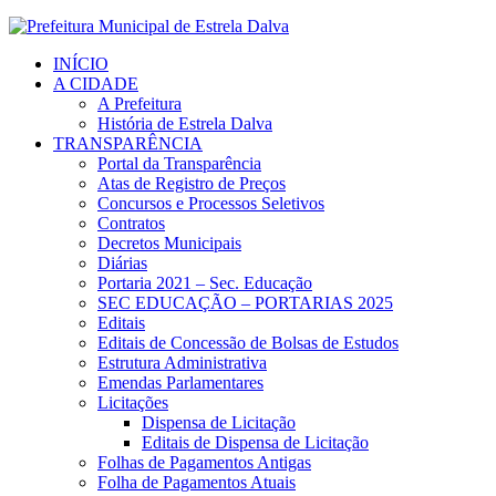
INÍCIO
A CIDADE
A Prefeitura
História de Estrela Dalva
TRANSPARÊNCIA
Portal da Transparência
Atas de Registro de Preços
Concursos e Processos Seletivos
Contratos
Decretos Municipais
Diárias
Portaria 2021 – Sec. Educação
SEC EDUCAÇÃO – PORTARIAS 2025
Editais
Editais de Concessão de Bolsas de Estudos
Estrutura Administrativa
Emendas Parlamentares
Licitações
Dispensa de Licitação
Editais de Dispensa de Licitação
Folhas de Pagamentos Antigas
Folha de Pagamentos Atuais