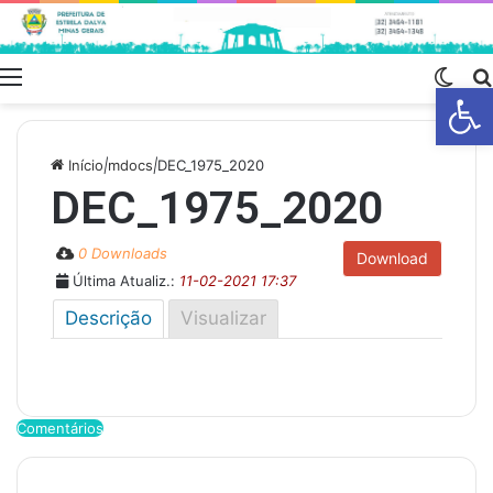
Menu
Swit
Barra de Fe
skin
Início
|
mdocs
|
DEC_1975_2020
DEC_1975_2020
0 Downloads
Download
Última Atualiz.:
11-02-2021 17:37
Descrição
Visualizar
Comentários