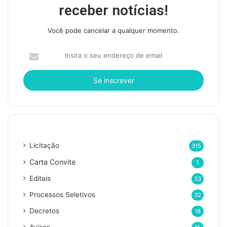
receber notícias!
Você pode cancelar a qualquer momento.
I
n
s
i
r
a
o
s
Categorias
e
Licitação
315
u
e
Carta Convite
1
n
Editais
d
33
e
Processos Seletivos
32
r
e
Decretos
18
ç