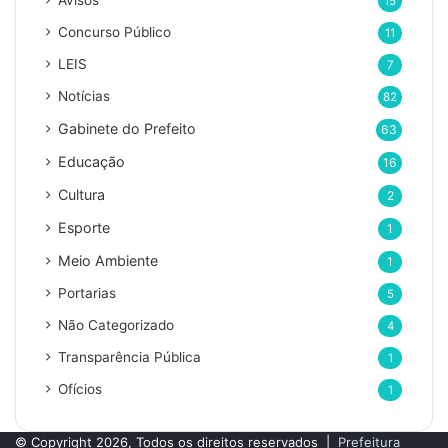
Avisos
15
o
d
Concurso Público
11
e
LEIS
7
e
m
Notícias
82
a
Gabinete do Prefeito
63
i
l
Educação
16
Cultura
2
Esporte
1
Meio Ambiente
1
Portarias
5
Não Categorizado
4
Transparência Pública
1
Ofícios
1
© Copyright 2026, Todos os direitos reservados |
Prefeitura