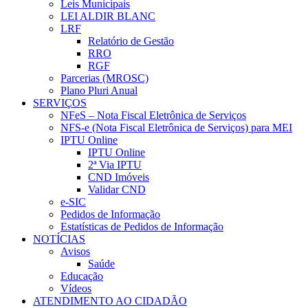
Leis Municipais
LEI ALDIR BLANC
LRF
Relatório de Gestão
RRO
RGF
Parcerias (MROSC)
Plano Pluri Anual
SERVIÇOS
NFeS – Nota Fiscal Eletrônica de Serviços
NFS-e (Nota Fiscal Eletrônica de Serviços) para MEI
IPTU Online
IPTU Online
2ª Via IPTU
CND Imóveis
Validar CND
e-SIC
Pedidos de Informação
Estatísticas de Pedidos de Informação
NOTÍCIAS
Avisos
Saúde
Educação
Vídeos
ATENDIMENTO AO CIDADÃO