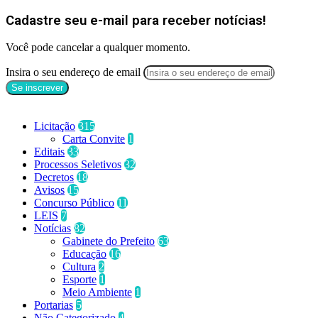
Cadastre seu e-mail para receber notícias!
Você pode cancelar a qualquer momento.
Insira o seu endereço de email
Categorias
Licitação
315
Carta Convite
1
Editais
33
Processos Seletivos
32
Decretos
18
Avisos
15
Concurso Público
11
LEIS
7
Notícias
82
Gabinete do Prefeito
63
Educação
16
Cultura
2
Esporte
1
Meio Ambiente
1
Portarias
5
Não Categorizado
4