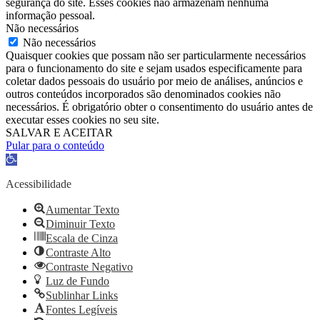
segurança do site. Esses cookies não armazenam nenhuma
informação pessoal.
Não necessários
Não necessários
Quaisquer cookies que possam não ser particularmente necessários
para o funcionamento do site e sejam usados ​​especificamente para
coletar dados pessoais do usuário por meio de análises, anúncios e
outros conteúdos incorporados são denominados cookies não
necessários. É obrigatório obter o consentimento do usuário antes de
executar esses cookies no seu site.
SALVAR E ACEITAR
Pular para o conteúdo
Barra
de
Ferramentas
Acessibilidade
Aberta
Aumentar Texto
Diminuir Texto
Escala de Cinza
Contraste Alto
Contraste Negativo
Luz de Fundo
Sublinhar Links
Fontes Legíveis