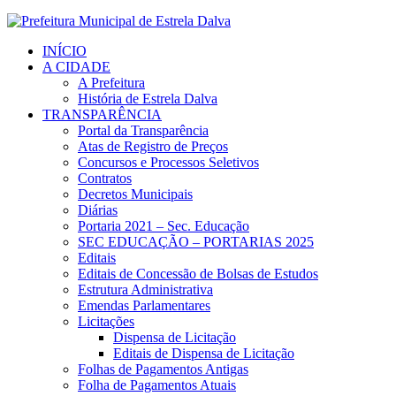
INÍCIO
A CIDADE
A Prefeitura
História de Estrela Dalva
TRANSPARÊNCIA
Portal da Transparência
Atas de Registro de Preços
Concursos e Processos Seletivos
Contratos
Decretos Municipais
Diárias
Portaria 2021 – Sec. Educação
SEC EDUCAÇÃO – PORTARIAS 2025
Editais
Editais de Concessão de Bolsas de Estudos
Estrutura Administrativa
Emendas Parlamentares
Licitações
Dispensa de Licitação
Editais de Dispensa de Licitação
Folhas de Pagamentos Antigas
Folha de Pagamentos Atuais