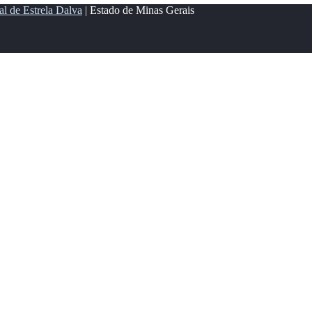
al de Estrela Dalva
| Estado de Minas Gerais