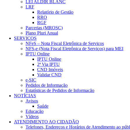
LEI ALDIR BLANC
LRF
Relatório de Gestão
RRO
RGF
Parcerias (MROSC)
Plano Pluri Anual
SERVIÇOS
NFeS – Nota Fiscal Eletrônica de Serviços
NFS-e (Nota Fiscal Eletrônica de Serviços) para MEI
IPTU Online
IPTU Online
2ª Via IPTU
CND Imóveis
Validar CND
e-SIC
Pedidos de Informação
Estatísticas de Pedidos de Informação
NOTÍCIAS
Avisos
Saúde
Educação
Vídeos
ATENDIMENTO AO CIDADÃO
Telefones, Endereços e Horários de Atendimento ao públ