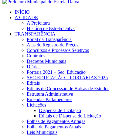
INÍCIO
A CIDADE
A Prefeitura
História de Estrela Dalva
TRANSPARÊNCIA
Portal da Transparência
Atas de Registro de Preços
Concursos e Processos Seletivos
Contratos
Decretos Municipais
Diárias
Portaria 2021 – Sec. Educação
SEC EDUCAÇÃO – PORTARIAS 2025
Editais
Editais de Concessão de Bolsas de Estudos
Estrutura Administrativa
Emendas Parlamentares
Licitações
Dispensa de Licitação
Editais de Dispensa de Licitação
Folhas de Pagamentos Antigas
Folha de Pagamentos Atuais
Leis Municipais