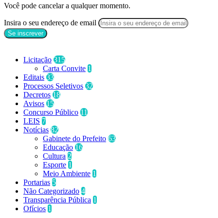
Você pode cancelar a qualquer momento.
Insira o seu endereço de email
Categorias
Licitação
315
Carta Convite
1
Editais
33
Processos Seletivos
32
Decretos
18
Avisos
15
Concurso Público
11
LEIS
7
Notícias
82
Gabinete do Prefeito
63
Educação
16
Cultura
2
Esporte
1
Meio Ambiente
1
Portarias
5
Não Categorizado
4
Transparência Pública
1
Ofícios
1