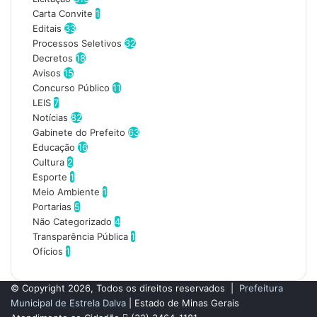
s
Carta Convite
1
e
Editais
33
u
Processos Seletivos
32
e
Decretos
18
n
Avisos
15
d
Concurso Público
11
e
LEIS
7
r
Notícias
82
e
Gabinete do Prefeito
63
ç
Educação
16
o
Cultura
2
d
Esporte
1
e
Meio Ambiente
1
e
Portarias
5
m
Não Categorizado
4
a
Transparência Pública
1
i
Ofícios
1
l
© Copyright 2026, Todos os direitos reservados |
Prefeitura
Municipal de Estrela Dalva
| Estado de Minas Gerais