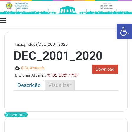
Menu
Swit
Barra de Fe
skin
Início
|
mdocs
|
DEC_2001_2020
DEC_2001_2020
0 Downloads
Download
Última Atualiz.:
11-02-2021 17:37
Descrição
Visualizar
Comentários