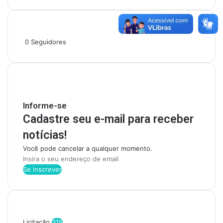
Siga-nos
0
Seguidores
Mantenha-se Informado
Informe-se
Cadastre seu e-mail para receber
notícias!
Você pode cancelar a qualquer momento.
I
n
s
i
r
Categorias
a
o
Licitação
315