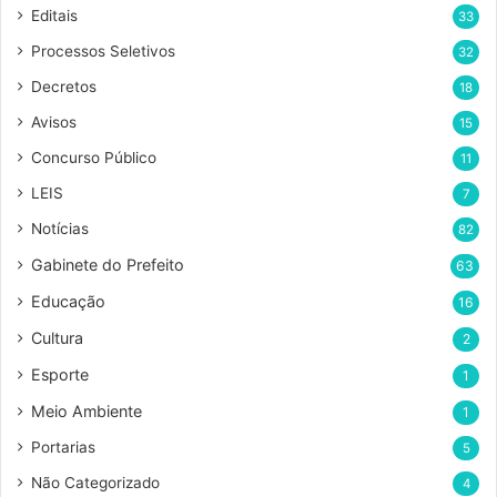
d
Editais
33
e
Processos Seletivos
r
32
e
Decretos
18
ç
o
Avisos
15
d
Concurso Público
11
e
e
LEIS
7
m
Notícias
82
a
i
Gabinete do Prefeito
63
l
Educação
16
Cultura
2
Esporte
1
Meio Ambiente
1
Portarias
5
Não Categorizado
4