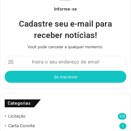
Informe-se
Cadastre seu e-mail para
receber notícias!
Você pode cancelar a qualquer momento.
I
n
s
i
r
a
o
s
Categorias
e
u
Licitação
315
e
Carta Convite
1
n