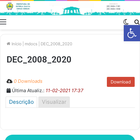
Menu
Swit
Barra de Fe
skin
Início
|
mdocs
|
DEC_2008_2020
DEC_2008_2020
0 Downloads
Download
Última Atualiz.:
11-02-2021 17:37
Descrição
Visualizar