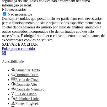
segurança do site. Esses cookies não armazenam nenhuma
informação pessoal.
Não necessários
Não necessários
Quaisquer cookies que possam não ser particularmente necessários
para o funcionamento do site e sejam usados ​​especificamente para
coletar dados pessoais do usuário por meio de análises, anúncios e
outros conteúdos incorporados são denominados cookies não
necessários. É obrigatório obter o consentimento do usuário antes de
executar esses cookies no seu site.
SALVAR E ACEITAR
Pular para o conteúdo
Barra
de
Ferramentas
Acessibilidade
Aberta
Aumentar Texto
Diminuir Texto
Escala de Cinza
Contraste Alto
Contraste Negativo
Luz de Fundo
Sublinhar Links
Fontes Legíveis