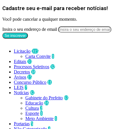
Cadastre seu e-mail para receber notícias!
Você pode cancelar a qualquer momento.
Insira o seu endereço de email
Categorias
Licitação
315
Carta Convite
1
Editais
33
Processos Seletivos
32
Decretos
18
Avisos
15
Concurso Público
11
LEIS
7
Notícias
82
Gabinete do Prefeito
63
Educação
16
Cultura
2
Esporte
1
Meio Ambiente
1
Portarias
5
Não Categorizado
4