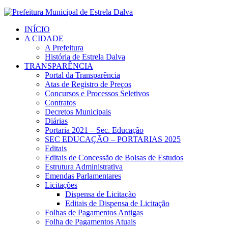
INÍCIO
A CIDADE
A Prefeitura
História de Estrela Dalva
TRANSPARÊNCIA
Portal da Transparência
Atas de Registro de Preços
Concursos e Processos Seletivos
Contratos
Decretos Municipais
Diárias
Portaria 2021 – Sec. Educação
SEC EDUCAÇÃO – PORTARIAS 2025
Editais
Editais de Concessão de Bolsas de Estudos
Estrutura Administrativa
Emendas Parlamentares
Licitações
Dispensa de Licitação
Editais de Dispensa de Licitação
Folhas de Pagamentos Antigas
Folha de Pagamentos Atuais