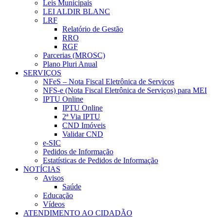
Leis Municipais
LEI ALDIR BLANC
LRF
Relatório de Gestão
RRO
RGF
Parcerias (MROSC)
Plano Pluri Anual
SERVIÇOS
NFeS – Nota Fiscal Eletrônica de Serviços
NFS-e (Nota Fiscal Eletrônica de Serviços) para MEI
IPTU Online
IPTU Online
2ª Via IPTU
CND Imóveis
Validar CND
e-SIC
Pedidos de Informação
Estatísticas de Pedidos de Informação
NOTÍCIAS
Avisos
Saúde
Educação
Vídeos
ATENDIMENTO AO CIDADÃO