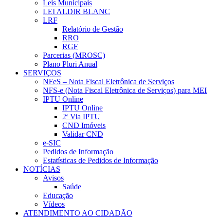
Leis Municipais
LEI ALDIR BLANC
LRF
Relatório de Gestão
RRO
RGF
Parcerias (MROSC)
Plano Pluri Anual
SERVIÇOS
NFeS – Nota Fiscal Eletrônica de Serviços
NFS-e (Nota Fiscal Eletrônica de Serviços) para MEI
IPTU Online
IPTU Online
2ª Via IPTU
CND Imóveis
Validar CND
e-SIC
Pedidos de Informação
Estatísticas de Pedidos de Informação
NOTÍCIAS
Avisos
Saúde
Educação
Vídeos
ATENDIMENTO AO CIDADÃO