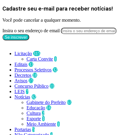
Cadastre seu e-mail para receber notícias!
Você pode cancelar a qualquer momento.
Insira o seu endereço de email
Categorias
Licitação
315
Carta Convite
1
Editais
33
Processos Seletivos
32
Decretos
18
Avisos
15
Concurso Público
11
LEIS
7
Notícias
82
Gabinete do Prefeito
63
Educação
16
Cultura
2
Esporte
1
Meio Ambiente
1
Portarias
5
Não Categorizado
4