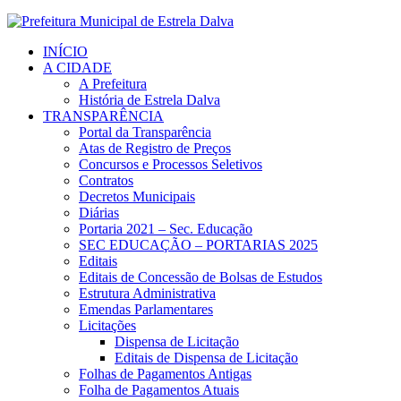
INÍCIO
A CIDADE
A Prefeitura
História de Estrela Dalva
TRANSPARÊNCIA
Portal da Transparência
Atas de Registro de Preços
Concursos e Processos Seletivos
Contratos
Decretos Municipais
Diárias
Portaria 2021 – Sec. Educação
SEC EDUCAÇÃO – PORTARIAS 2025
Editais
Editais de Concessão de Bolsas de Estudos
Estrutura Administrativa
Emendas Parlamentares
Licitações
Dispensa de Licitação
Editais de Dispensa de Licitação
Folhas de Pagamentos Antigas
Folha de Pagamentos Atuais