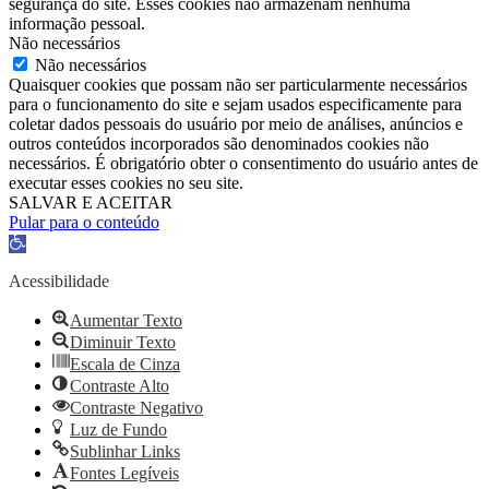
segurança do site. Esses cookies não armazenam nenhuma
informação pessoal.
Não necessários
Não necessários
Quaisquer cookies que possam não ser particularmente necessários
para o funcionamento do site e sejam usados ​​especificamente para
coletar dados pessoais do usuário por meio de análises, anúncios e
outros conteúdos incorporados são denominados cookies não
necessários. É obrigatório obter o consentimento do usuário antes de
executar esses cookies no seu site.
SALVAR E ACEITAR
Pular para o conteúdo
Barra
de
Ferramentas
Acessibilidade
Aberta
Aumentar Texto
Diminuir Texto
Escala de Cinza
Contraste Alto
Contraste Negativo
Luz de Fundo
Sublinhar Links
Fontes Legíveis