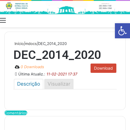
Menu
Swit
Barra de Fe
skin
Início
|
mdocs
|
DEC_2014_2020
DEC_2014_2020
0 Downloads
Download
Última Atualiz.:
11-02-2021 17:37
Descrição
Visualizar
Comentários