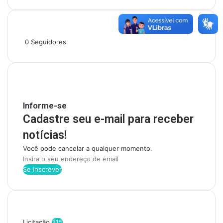
Siga-nos
0
Seguidores
Mantenha-se Informado
Informe-se
Cadastre seu e-mail para receber
notícias!
Você pode cancelar a qualquer momento.
I
n
s
i
r
Categorias
a
o
Licitação
315