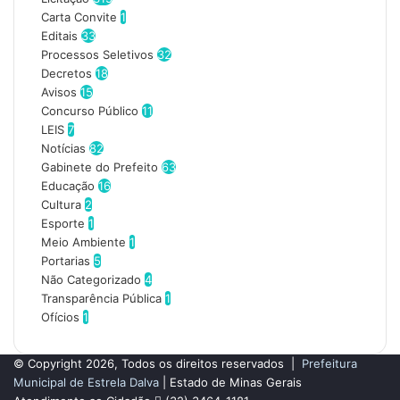
s
Carta Convite
1
e
Editais
33
u
Processos Seletivos
32
e
Decretos
18
n
Avisos
15
d
Concurso Público
11
e
LEIS
7
r
Notícias
82
e
Gabinete do Prefeito
63
ç
Educação
16
o
Cultura
2
d
Esporte
1
e
Meio Ambiente
1
e
Portarias
5
m
Não Categorizado
4
a
Transparência Pública
1
i
Ofícios
1
l
© Copyright 2026, Todos os direitos reservados |
Prefeitura
Municipal de Estrela Dalva
| Estado de Minas Gerais