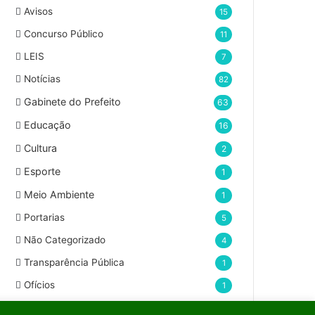
d
Avisos
15
e
e
Concurso Público
11
m
LEIS
7
a
i
Notícias
82
l
Gabinete do Prefeito
63
Educação
16
Cultura
2
Esporte
1
Meio Ambiente
1
Portarias
5
Não Categorizado
4
Transparência Pública
1
Ofícios
1