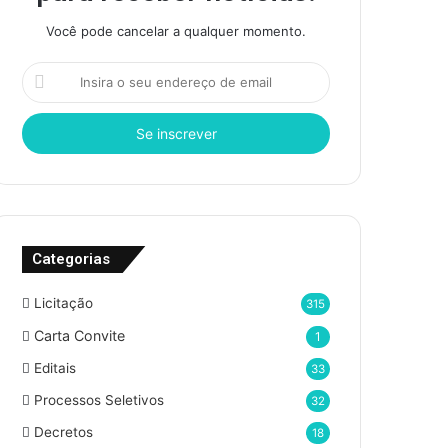
Você pode cancelar a qualquer momento.
I
n
s
i
r
a
o
s
e
Categorias
u
e
n
Licitação
315
d
Carta Convite
1
e
r
Editais
33
e
Processos Seletivos
32
ç
o
Decretos
18