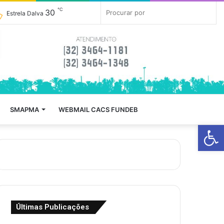
℃
30
Barra
Mudar
Proc
Estrela Dalva
Lateral
para
por
Modo
Escuro
/
SMAPMA
WEBMAIL CACS FUNDEB
Barra de Fe
Claro
Últimas Publicações