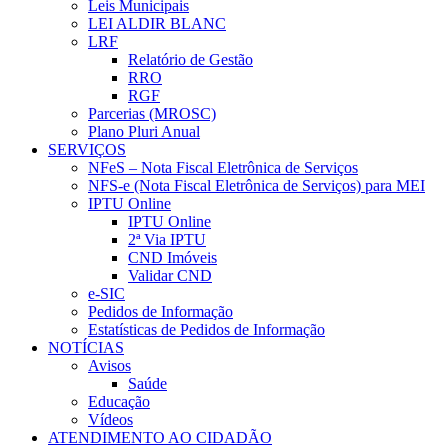
Leis Municipais
LEI ALDIR BLANC
LRF
Relatório de Gestão
RRO
RGF
Parcerias (MROSC)
Plano Pluri Anual
SERVIÇOS
NFeS – Nota Fiscal Eletrônica de Serviços
NFS-e (Nota Fiscal Eletrônica de Serviços) para MEI
IPTU Online
IPTU Online
2ª Via IPTU
CND Imóveis
Validar CND
e-SIC
Pedidos de Informação
Estatísticas de Pedidos de Informação
NOTÍCIAS
Avisos
Saúde
Educação
Vídeos
ATENDIMENTO AO CIDADÃO