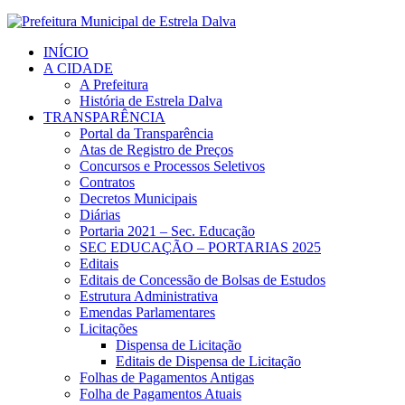
INÍCIO
A CIDADE
A Prefeitura
História de Estrela Dalva
TRANSPARÊNCIA
Portal da Transparência
Atas de Registro de Preços
Concursos e Processos Seletivos
Contratos
Decretos Municipais
Diárias
Portaria 2021 – Sec. Educação
SEC EDUCAÇÃO – PORTARIAS 2025
Editais
Editais de Concessão de Bolsas de Estudos
Estrutura Administrativa
Emendas Parlamentares
Licitações
Dispensa de Licitação
Editais de Dispensa de Licitação
Folhas de Pagamentos Antigas
Folha de Pagamentos Atuais