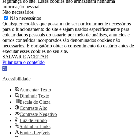
segurança do site. Esses cookies não armazenam nenhuma
informação pessoal.
Não necessários
Não necessários
Quaisquer cookies que possam não ser particularmente necessários
para o funcionamento do site e sejam usados ​​especificamente para
coletar dados pessoais do usuário por meio de análises, anúncios e
outros conteúdos incorporados são denominados cookies não
necessários. É obrigatório obter o consentimento do usuário antes de
executar esses cookies no seu site.
SALVAR E ACEITAR
Pular para o conteúdo
Barra
de
Ferramentas
Acessibilidade
Aberta
Aumentar Texto
Diminuir Texto
Escala de Cinza
Contraste Alto
Contraste Negativo
Luz de Fundo
Sublinhar Links
Fontes Legíveis