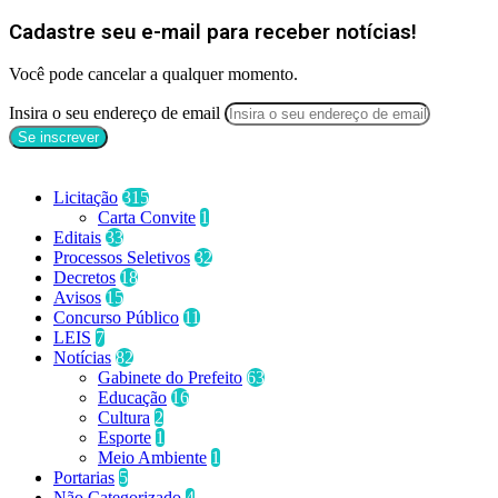
Cadastre seu e-mail para receber notícias!
Você pode cancelar a qualquer momento.
Insira o seu endereço de email
Categorias
Licitação
315
Carta Convite
1
Editais
33
Processos Seletivos
32
Decretos
18
Avisos
15
Concurso Público
11
LEIS
7
Notícias
82
Gabinete do Prefeito
63
Educação
16
Cultura
2
Esporte
1
Meio Ambiente
1
Portarias
5
Não Categorizado
4