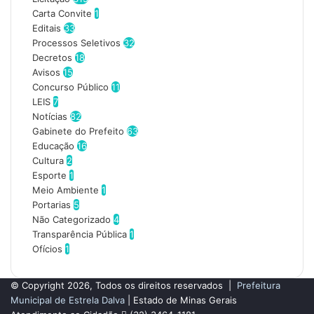
s
Carta Convite
1
e
Editais
33
u
Processos Seletivos
32
e
Decretos
18
n
Avisos
15
d
Concurso Público
11
e
LEIS
7
r
Notícias
82
e
Gabinete do Prefeito
63
ç
Educação
16
o
Cultura
2
d
Esporte
1
e
Meio Ambiente
1
e
Portarias
5
m
Não Categorizado
4
a
Transparência Pública
1
i
Ofícios
1
l
© Copyright 2026, Todos os direitos reservados |
Prefeitura
Municipal de Estrela Dalva
| Estado de Minas Gerais