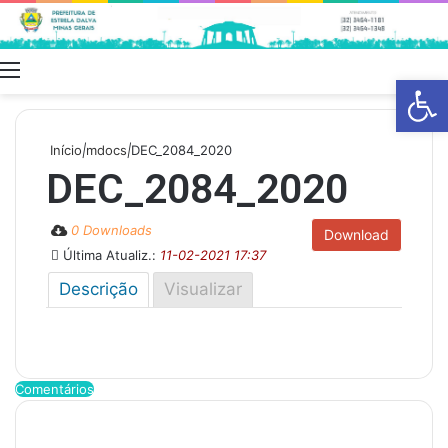
Menu
Swit
Barra de Fe
skin
Início
|
mdocs
|
DEC_2084_2020
DEC_2084_2020
0 Downloads
Download
Última Atualiz.:
11-02-2021 17:37
Descrição
Visualizar
Comentários