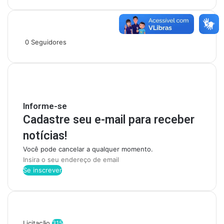
Siga-nos
0
Seguidores
Mantenha-se Informado
Informe-se
Cadastre seu e-mail para receber
notícias!
Você pode cancelar a qualquer momento.
I
n
s
i
r
Categorias
a
o
Licitação
315