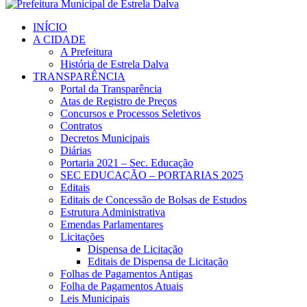
INÍCIO
A CIDADE
A Prefeitura
História de Estrela Dalva
TRANSPARÊNCIA
Portal da Transparência
Atas de Registro de Preços
Concursos e Processos Seletivos
Contratos
Decretos Municipais
Diárias
Portaria 2021 – Sec. Educação
SEC EDUCAÇÃO – PORTARIAS 2025
Editais
Editais de Concessão de Bolsas de Estudos
Estrutura Administrativa
Emendas Parlamentares
Licitações
Dispensa de Licitação
Editais de Dispensa de Licitação
Folhas de Pagamentos Antigas
Folha de Pagamentos Atuais
Leis Municipais