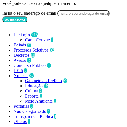
Você pode cancelar a qualquer momento.
Insira o seu endereço de email
Categorias
Licitação
315
Carta Convite
1
Editais
33
Processos Seletivos
32
Decretos
18
Avisos
15
Concurso Público
11
LEIS
7
Notícias
82
Gabinete do Prefeito
63
Educação
16
Cultura
2
Esporte
1
Meio Ambiente
1
Portarias
5
Não Categorizado
4
Transparência Pública
1
Ofícios
1