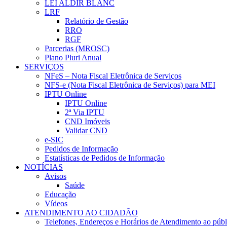
LEI ALDIR BLANC
LRF
Relatório de Gestão
RRO
RGF
Parcerias (MROSC)
Plano Pluri Anual
SERVIÇOS
NFeS – Nota Fiscal Eletrônica de Serviços
NFS-e (Nota Fiscal Eletrônica de Serviços) para MEI
IPTU Online
IPTU Online
2ª Via IPTU
CND Imóveis
Validar CND
e-SIC
Pedidos de Informação
Estatísticas de Pedidos de Informação
NOTÍCIAS
Avisos
Saúde
Educação
Vídeos
ATENDIMENTO AO CIDADÃO
Telefones, Endereços e Horários de Atendimento ao públ