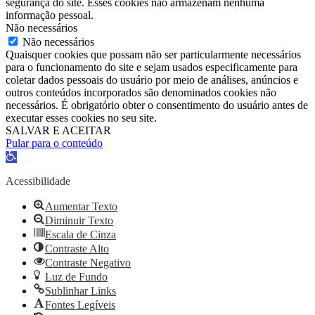
segurança do site. Esses cookies não armazenam nenhuma
informação pessoal.
Não necessários
Não necessários
Quaisquer cookies que possam não ser particularmente necessários
para o funcionamento do site e sejam usados ​​especificamente para
coletar dados pessoais do usuário por meio de análises, anúncios e
outros conteúdos incorporados são denominados cookies não
necessários. É obrigatório obter o consentimento do usuário antes de
executar esses cookies no seu site.
SALVAR E ACEITAR
Pular para o conteúdo
Barra
de
Ferramentas
Acessibilidade
Aberta
Aumentar Texto
Diminuir Texto
Escala de Cinza
Contraste Alto
Contraste Negativo
Luz de Fundo
Sublinhar Links
Fontes Legíveis