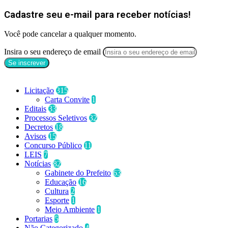
Cadastre seu e-mail para receber notícias!
Você pode cancelar a qualquer momento.
Insira o seu endereço de email
Categorias
Licitação
315
Carta Convite
1
Editais
33
Processos Seletivos
32
Decretos
18
Avisos
15
Concurso Público
11
LEIS
7
Notícias
82
Gabinete do Prefeito
63
Educação
16
Cultura
2
Esporte
1
Meio Ambiente
1
Portarias
5
Não Categorizado
4