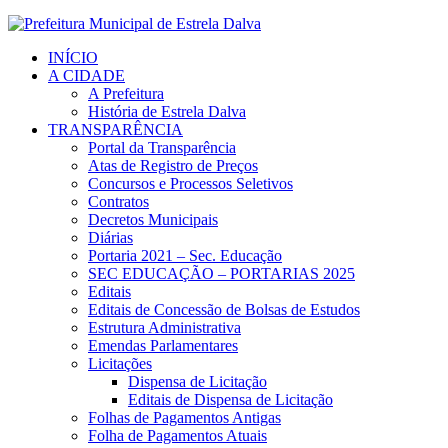
INÍCIO
A CIDADE
A Prefeitura
História de Estrela Dalva
TRANSPARÊNCIA
Portal da Transparência
Atas de Registro de Preços
Concursos e Processos Seletivos
Contratos
Decretos Municipais
Diárias
Portaria 2021 – Sec. Educação
SEC EDUCAÇÃO – PORTARIAS 2025
Editais
Editais de Concessão de Bolsas de Estudos
Estrutura Administrativa
Emendas Parlamentares
Licitações
Dispensa de Licitação
Editais de Dispensa de Licitação
Folhas de Pagamentos Antigas
Folha de Pagamentos Atuais