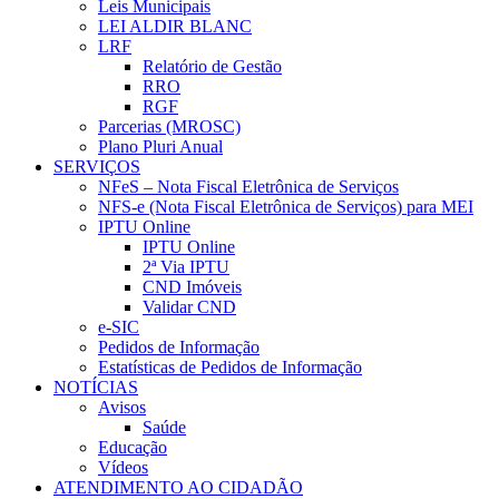
Leis Municipais
LEI ALDIR BLANC
LRF
Relatório de Gestão
RRO
RGF
Parcerias (MROSC)
Plano Pluri Anual
SERVIÇOS
NFeS – Nota Fiscal Eletrônica de Serviços
NFS-e (Nota Fiscal Eletrônica de Serviços) para MEI
IPTU Online
IPTU Online
2ª Via IPTU
CND Imóveis
Validar CND
e-SIC
Pedidos de Informação
Estatísticas de Pedidos de Informação
NOTÍCIAS
Avisos
Saúde
Educação
Vídeos
ATENDIMENTO AO CIDADÃO