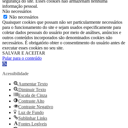
segurança do site. Esses cookies não armazenam nenhuma
informação pessoal.
Não necessários
Não necessários
Quaisquer cookies que possam não ser particularmente necessários
para o funcionamento do site e sejam usados ​​especificamente para
coletar dados pessoais do usuário por meio de análises, anúncios e
outros conteúdos incorporados são denominados cookies não
necessários. É obrigatório obter o consentimento do usuário antes de
executar esses cookies no seu site.
SALVAR E ACEITAR
Pular para o conteúdo
Barra
de
Ferramentas
Acessibilidade
Aberta
Aumentar Texto
Diminuir Texto
Escala de Cinza
Contraste Alto
Contraste Negativo
Luz de Fundo
Sublinhar Links
Fontes Legíveis