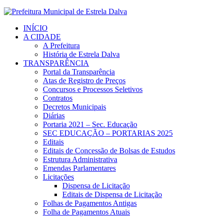
INÍCIO
A CIDADE
A Prefeitura
História de Estrela Dalva
TRANSPARÊNCIA
Portal da Transparência
Atas de Registro de Preços
Concursos e Processos Seletivos
Contratos
Decretos Municipais
Diárias
Portaria 2021 – Sec. Educação
SEC EDUCAÇÃO – PORTARIAS 2025
Editais
Editais de Concessão de Bolsas de Estudos
Estrutura Administrativa
Emendas Parlamentares
Licitações
Dispensa de Licitação
Editais de Dispensa de Licitação
Folhas de Pagamentos Antigas
Folha de Pagamentos Atuais