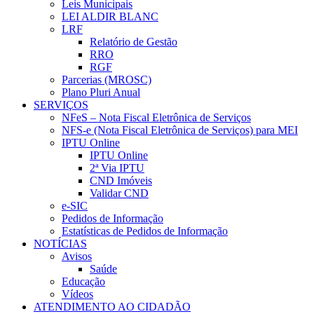
Leis Municipais
LEI ALDIR BLANC
LRF
Relatório de Gestão
RRO
RGF
Parcerias (MROSC)
Plano Pluri Anual
SERVIÇOS
NFeS – Nota Fiscal Eletrônica de Serviços
NFS-e (Nota Fiscal Eletrônica de Serviços) para MEI
IPTU Online
IPTU Online
2ª Via IPTU
CND Imóveis
Validar CND
e-SIC
Pedidos de Informação
Estatísticas de Pedidos de Informação
NOTÍCIAS
Avisos
Saúde
Educação
Vídeos
ATENDIMENTO AO CIDADÃO