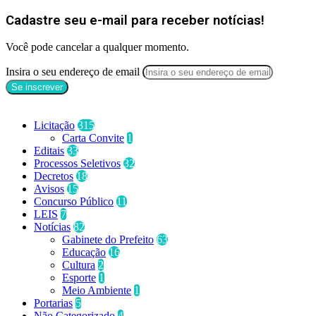
Cadastre seu e-mail para receber notícias!
Você pode cancelar a qualquer momento.
Insira o seu endereço de email
Categorias
Licitação
315
Carta Convite
1
Editais
33
Processos Seletivos
32
Decretos
18
Avisos
15
Concurso Público
11
LEIS
7
Notícias
82
Gabinete do Prefeito
63
Educação
16
Cultura
2
Esporte
1
Meio Ambiente
1
Portarias
5
Não Categorizado
4