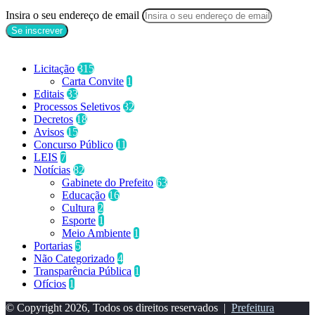
Insira o seu endereço de email
Categorias
Licitação
315
Carta Convite
1
Editais
33
Processos Seletivos
32
Decretos
18
Avisos
15
Concurso Público
11
LEIS
7
Notícias
82
Gabinete do Prefeito
63
Educação
16
Cultura
2
Esporte
1
Meio Ambiente
1
Portarias
5
Não Categorizado
4
Transparência Pública
1
Ofícios
1
© Copyright 2026, Todos os direitos reservados |
Prefeitura