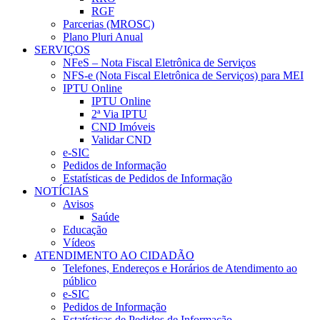
RGF
Parcerias (MROSC)
Plano Pluri Anual
SERVIÇOS
NFeS – Nota Fiscal Eletrônica de Serviços
NFS-e (Nota Fiscal Eletrônica de Serviços) para MEI
IPTU Online
IPTU Online
2ª Via IPTU
CND Imóveis
Validar CND
e-SIC
Pedidos de Informação
Estatísticas de Pedidos de Informação
NOTÍCIAS
Avisos
Saúde
Educação
Vídeos
ATENDIMENTO AO CIDADÃO
Telefones, Endereços e Horários de Atendimento ao
público
e-SIC
Pedidos de Informação
Estatísticas de Pedidos de Informação