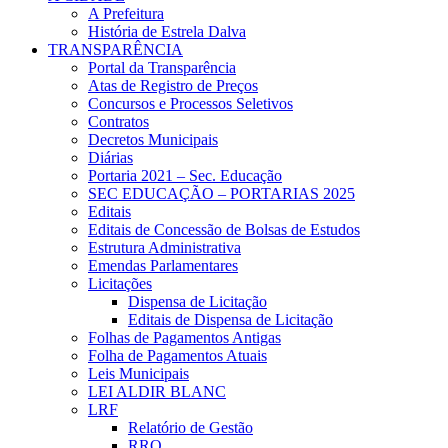
A Prefeitura
História de Estrela Dalva
TRANSPARÊNCIA
Portal da Transparência
Atas de Registro de Preços
Concursos e Processos Seletivos
Contratos
Decretos Municipais
Diárias
Portaria 2021 – Sec. Educação
SEC EDUCAÇÃO – PORTARIAS 2025
Editais
Editais de Concessão de Bolsas de Estudos
Estrutura Administrativa
Emendas Parlamentares
Licitações
Dispensa de Licitação
Editais de Dispensa de Licitação
Folhas de Pagamentos Antigas
Folha de Pagamentos Atuais
Leis Municipais
LEI ALDIR BLANC
LRF
Relatório de Gestão
RRO