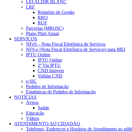
LEI ALDIR BLANC
LRF
Relatório de Gestão
RRO
RGF
Parcerias (MROSC)
Plano Pluri Anual
SERVIÇOS
NFeS – Nota Fiscal Eletrônica de Serviços
NFS-e (Nota Fiscal Eletrônica de Serviços) para MEI
IPTU Online
IPTU Online
2ª Via IPTU
CND Imóveis
Validar CND
e-SIC
Pedidos de Informação
Estatísticas de Pedidos de Informação
NOTÍCIAS
Avisos
Saúde
Educação
Vídeos
ATENDIMENTO AO CIDADÃO
Telefones, Endereços e Horários de Atendimento ao públ