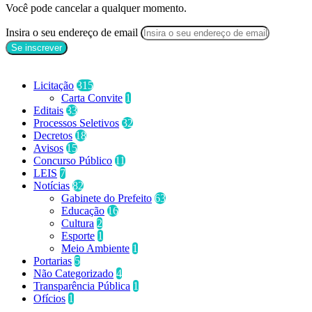
Você pode cancelar a qualquer momento.
Insira o seu endereço de email
Categorias
Licitação
315
Carta Convite
1
Editais
33
Processos Seletivos
32
Decretos
18
Avisos
15
Concurso Público
11
LEIS
7
Notícias
82
Gabinete do Prefeito
63
Educação
16
Cultura
2
Esporte
1
Meio Ambiente
1
Portarias
5
Não Categorizado
4
Transparência Pública
1
Ofícios
1