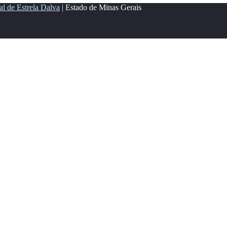
al de Estrela Dalva
| Estado de Minas Gerais