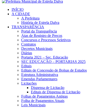
INÍCIO
A CIDADE
A Prefeitura
História de Estrela Dalva
TRANSPARÊNCIA
Portal da Transparência
Atas de Registro de Preços
Concursos e Processos Seletivos
Contratos
Decretos Municipais
Diárias
Portaria 2021 – Sec. Educação
SEC EDUCAÇÃO – PORTARIAS 2025
Editais
Editais de Concessão de Bolsas de Estudos
Estrutura Administrativa
Emendas Parlamentares
Licitações
Dispensa de Licitação
Editais de Dispensa de Licitação
Folhas de Pagamentos Antigas
Folha de Pagamentos Atuais
Leis Municipais