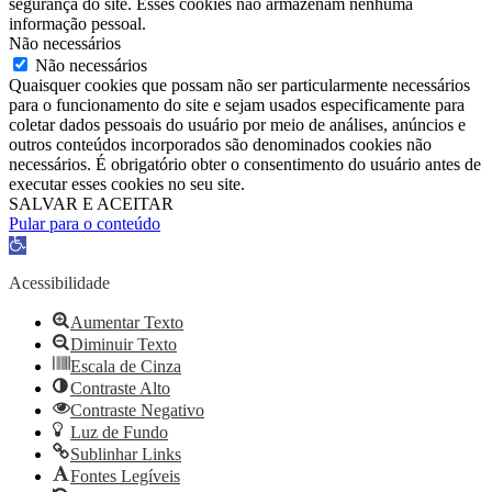
segurança do site. Esses cookies não armazenam nenhuma
informação pessoal.
Não necessários
Não necessários
Quaisquer cookies que possam não ser particularmente necessários
para o funcionamento do site e sejam usados ​​especificamente para
coletar dados pessoais do usuário por meio de análises, anúncios e
outros conteúdos incorporados são denominados cookies não
necessários. É obrigatório obter o consentimento do usuário antes de
executar esses cookies no seu site.
SALVAR E ACEITAR
Pular para o conteúdo
Barra
de
Ferramentas
Acessibilidade
Aberta
Aumentar Texto
Diminuir Texto
Escala de Cinza
Contraste Alto
Contraste Negativo
Luz de Fundo
Sublinhar Links
Fontes Legíveis