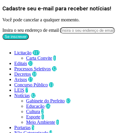
Cadastre seu e-mail para receber notícias!
Você pode cancelar a qualquer momento.
Insira o seu endereço de email
Categorias
Licitação
315
Carta Convite
1
Editais
33
Processos Seletivos
32
Decretos
18
Avisos
15
Concurso Público
11
LEIS
7
Notícias
82
Gabinete do Prefeito
63
Educação
16
Cultura
2
Esporte
1
Meio Ambiente
1
Portarias
5
Não Categorizado
4