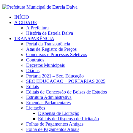
INÍCIO
A CIDADE
A Prefeitura
História de Estrela Dalva
TRANSPARÊNCIA
Portal da Transparência
Atas de Registro de Preços
Concursos e Processos Seletivos
Contratos
Decretos Municipais
Diárias
Portaria 2021 – Sec. Educação
SEC EDUCAÇÃO – PORTARIAS 2025
Editais
Editais de Concessão de Bolsas de Estudos
Estrutura Administrativa
Emendas Parlamentares
Licitações
Dispensa de Licitação
Editais de Dispensa de Licitação
Folhas de Pagamentos Antigas
Folha de Pagamentos Atuais