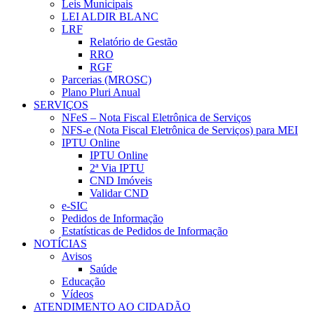
Leis Municipais
LEI ALDIR BLANC
LRF
Relatório de Gestão
RRO
RGF
Parcerias (MROSC)
Plano Pluri Anual
SERVIÇOS
NFeS – Nota Fiscal Eletrônica de Serviços
NFS-e (Nota Fiscal Eletrônica de Serviços) para MEI
IPTU Online
IPTU Online
2ª Via IPTU
CND Imóveis
Validar CND
e-SIC
Pedidos de Informação
Estatísticas de Pedidos de Informação
NOTÍCIAS
Avisos
Saúde
Educação
Vídeos
ATENDIMENTO AO CIDADÃO