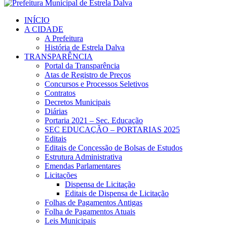
INÍCIO
A CIDADE
A Prefeitura
História de Estrela Dalva
TRANSPARÊNCIA
Portal da Transparência
Atas de Registro de Preços
Concursos e Processos Seletivos
Contratos
Decretos Municipais
Diárias
Portaria 2021 – Sec. Educação
SEC EDUCAÇÃO – PORTARIAS 2025
Editais
Editais de Concessão de Bolsas de Estudos
Estrutura Administrativa
Emendas Parlamentares
Licitações
Dispensa de Licitação
Editais de Dispensa de Licitação
Folhas de Pagamentos Antigas
Folha de Pagamentos Atuais
Leis Municipais