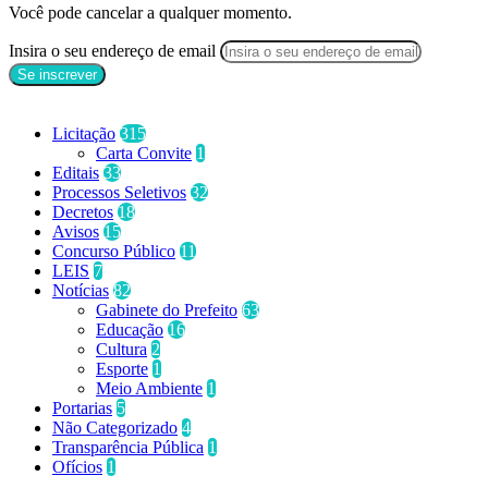
Você pode cancelar a qualquer momento.
Insira o seu endereço de email
Categorias
Licitação
315
Carta Convite
1
Editais
33
Processos Seletivos
32
Decretos
18
Avisos
15
Concurso Público
11
LEIS
7
Notícias
82
Gabinete do Prefeito
63
Educação
16
Cultura
2
Esporte
1
Meio Ambiente
1
Portarias
5
Não Categorizado
4
Transparência Pública
1
Ofícios
1