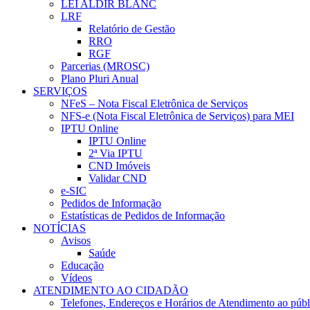
LEI ALDIR BLANC
LRF
Relatório de Gestão
RRO
RGF
Parcerias (MROSC)
Plano Pluri Anual
SERVIÇOS
NFeS – Nota Fiscal Eletrônica de Serviços
NFS-e (Nota Fiscal Eletrônica de Serviços) para MEI
IPTU Online
IPTU Online
2ª Via IPTU
CND Imóveis
Validar CND
e-SIC
Pedidos de Informação
Estatísticas de Pedidos de Informação
NOTÍCIAS
Avisos
Saúde
Educação
Vídeos
ATENDIMENTO AO CIDADÃO
Telefones, Endereços e Horários de Atendimento ao públ