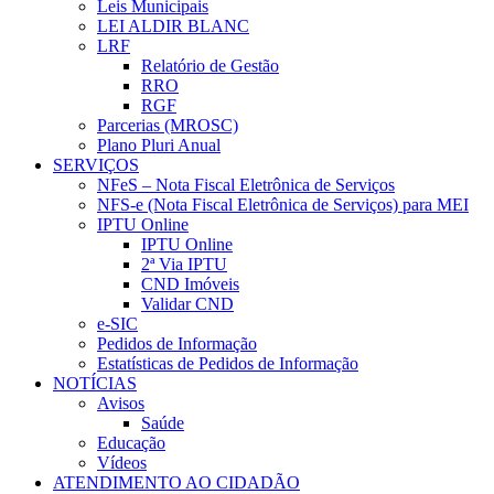
Leis Municipais
LEI ALDIR BLANC
LRF
Relatório de Gestão
RRO
RGF
Parcerias (MROSC)
Plano Pluri Anual
SERVIÇOS
NFeS – Nota Fiscal Eletrônica de Serviços
NFS-e (Nota Fiscal Eletrônica de Serviços) para MEI
IPTU Online
IPTU Online
2ª Via IPTU
CND Imóveis
Validar CND
e-SIC
Pedidos de Informação
Estatísticas de Pedidos de Informação
NOTÍCIAS
Avisos
Saúde
Educação
Vídeos
ATENDIMENTO AO CIDADÃO