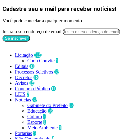
Cadastre seu e-mail para receber notícias!
Você pode cancelar a qualquer momento.
Insira o seu endereço de email
Categorias
Licitação
315
Carta Convite
1
Editais
33
Processos Seletivos
32
Decretos
18
Avisos
15
Concurso Público
11
LEIS
7
Notícias
82
Gabinete do Prefeito
63
Educação
16
Cultura
2
Esporte
1
Meio Ambiente
1
Portarias
5
Não Categorizado
4