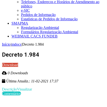
Telefones, Endereços e Horários de Atendimento ao
público
e-SIC
Pedidos de Informação
Estatísticas de Pedidos de Informação
SMAPMA
Regularização Ambiental
Formulários Regularização Ambiental
WEBMAIL CACS FUNDEB
Início
|
mdocs
|
Decreto 1.984
Decreto 1.984
Download
0 Downloads
Última Atualiz.:
11-02-2021 17:37
Descrição
Visualizar
Comentários
Últimas Publicações