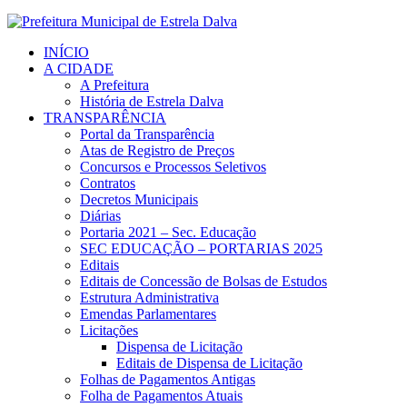
INÍCIO
A CIDADE
A Prefeitura
História de Estrela Dalva
TRANSPARÊNCIA
Portal da Transparência
Atas de Registro de Preços
Concursos e Processos Seletivos
Contratos
Decretos Municipais
Diárias
Portaria 2021 – Sec. Educação
SEC EDUCAÇÃO – PORTARIAS 2025
Editais
Editais de Concessão de Bolsas de Estudos
Estrutura Administrativa
Emendas Parlamentares
Licitações
Dispensa de Licitação
Editais de Dispensa de Licitação
Folhas de Pagamentos Antigas
Folha de Pagamentos Atuais