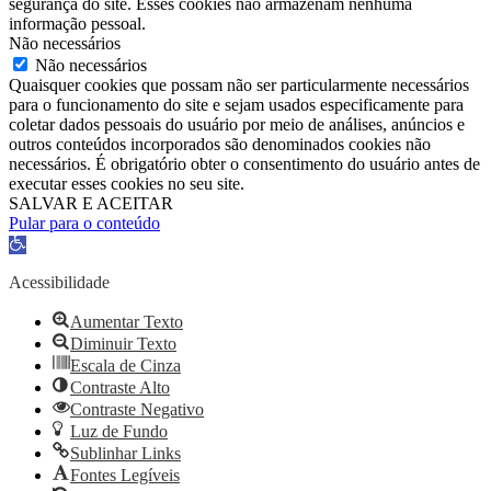
segurança do site. Esses cookies não armazenam nenhuma
informação pessoal.
Não necessários
Não necessários
Quaisquer cookies que possam não ser particularmente necessários
para o funcionamento do site e sejam usados ​​especificamente para
coletar dados pessoais do usuário por meio de análises, anúncios e
outros conteúdos incorporados são denominados cookies não
necessários. É obrigatório obter o consentimento do usuário antes de
executar esses cookies no seu site.
SALVAR E ACEITAR
Pular para o conteúdo
Barra
de
Ferramentas
Acessibilidade
Aberta
Aumentar Texto
Diminuir Texto
Escala de Cinza
Contraste Alto
Contraste Negativo
Luz de Fundo
Sublinhar Links
Fontes Legíveis