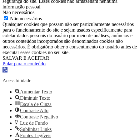
segurança do site. Esses cookies não armazenam nenhuma
informação pessoal.
Não necessários
Não necessários
Quaisquer cookies que possam não ser particularmente necessários
para o funcionamento do site e sejam usados ​​especificamente para
coletar dados pessoais do usuário por meio de análises, anúncios e
outros conteúdos incorporados são denominados cookies não
necessários. É obrigatório obter o consentimento do usuário antes de
executar esses cookies no seu site.
SALVAR E ACEITAR
Pular para o conteúdo
Barra
de
Ferramentas
Acessibilidade
Aberta
Aumentar Texto
Diminuir Texto
Escala de Cinza
Contraste Alto
Contraste Negativo
Luz de Fundo
Sublinhar Links
Fontes Legíveis