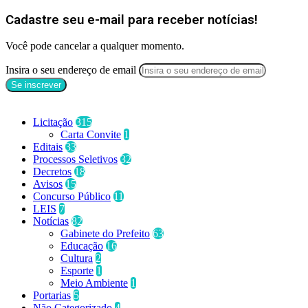
Cadastre seu e-mail para receber notícias!
Você pode cancelar a qualquer momento.
Insira o seu endereço de email
Categorias
Licitação
315
Carta Convite
1
Editais
33
Processos Seletivos
32
Decretos
18
Avisos
15
Concurso Público
11
LEIS
7
Notícias
82
Gabinete do Prefeito
63
Educação
16
Cultura
2
Esporte
1
Meio Ambiente
1
Portarias
5
Não Categorizado
4