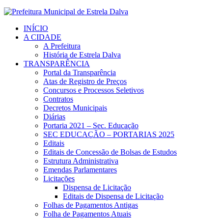
INÍCIO
A CIDADE
A Prefeitura
História de Estrela Dalva
TRANSPARÊNCIA
Portal da Transparência
Atas de Registro de Preços
Concursos e Processos Seletivos
Contratos
Decretos Municipais
Diárias
Portaria 2021 – Sec. Educação
SEC EDUCAÇÃO – PORTARIAS 2025
Editais
Editais de Concessão de Bolsas de Estudos
Estrutura Administrativa
Emendas Parlamentares
Licitações
Dispensa de Licitação
Editais de Dispensa de Licitação
Folhas de Pagamentos Antigas
Folha de Pagamentos Atuais