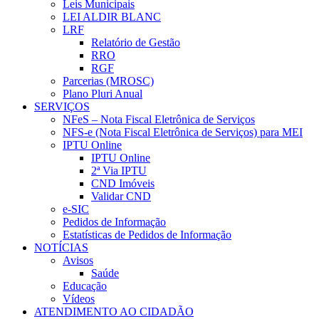
Leis Municipais
LEI ALDIR BLANC
LRF
Relatório de Gestão
RRO
RGF
Parcerias (MROSC)
Plano Pluri Anual
SERVIÇOS
NFeS – Nota Fiscal Eletrônica de Serviços
NFS-e (Nota Fiscal Eletrônica de Serviços) para MEI
IPTU Online
IPTU Online
2ª Via IPTU
CND Imóveis
Validar CND
e-SIC
Pedidos de Informação
Estatísticas de Pedidos de Informação
NOTÍCIAS
Avisos
Saúde
Educação
Vídeos
ATENDIMENTO AO CIDADÃO