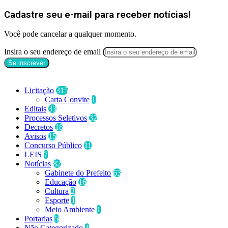
Cadastre seu e-mail para receber notícias!
Você pode cancelar a qualquer momento.
Insira o seu endereço de email
Categorias
Licitação
315
Carta Convite
1
Editais
33
Processos Seletivos
32
Decretos
18
Avisos
15
Concurso Público
11
LEIS
7
Notícias
82
Gabinete do Prefeito
63
Educação
16
Cultura
2
Esporte
1
Meio Ambiente
1
Portarias
5
Não Categorizado
4