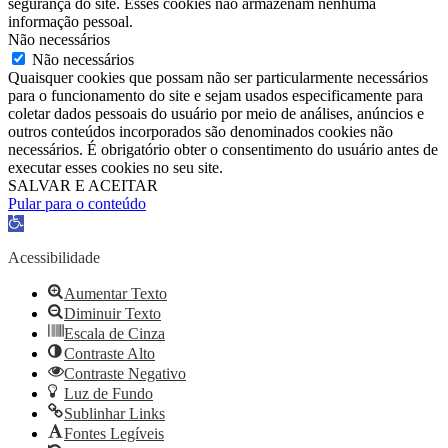
segurança do site. Esses cookies não armazenam nenhuma
informação pessoal.
Não necessários
Não necessários
Quaisquer cookies que possam não ser particularmente necessários
para o funcionamento do site e sejam usados ​​especificamente para
coletar dados pessoais do usuário por meio de análises, anúncios e
outros conteúdos incorporados são denominados cookies não
necessários. É obrigatório obter o consentimento do usuário antes de
executar esses cookies no seu site.
SALVAR E ACEITAR
Pular para o conteúdo
Barra
de
Ferramentas
Acessibilidade
Aberta
Aumentar Texto
Diminuir Texto
Escala de Cinza
Contraste Alto
Contraste Negativo
Luz de Fundo
Sublinhar Links
Fontes Legíveis