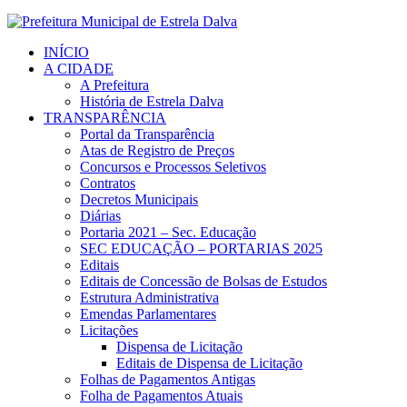
INÍCIO
A CIDADE
A Prefeitura
História de Estrela Dalva
TRANSPARÊNCIA
Portal da Transparência
Atas de Registro de Preços
Concursos e Processos Seletivos
Contratos
Decretos Municipais
Diárias
Portaria 2021 – Sec. Educação
SEC EDUCAÇÃO – PORTARIAS 2025
Editais
Editais de Concessão de Bolsas de Estudos
Estrutura Administrativa
Emendas Parlamentares
Licitações
Dispensa de Licitação
Editais de Dispensa de Licitação
Folhas de Pagamentos Antigas
Folha de Pagamentos Atuais