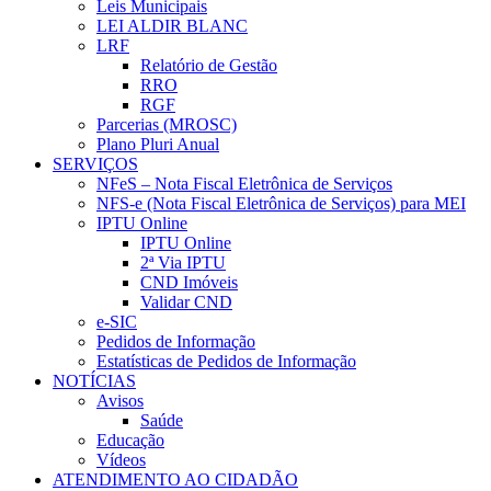
Leis Municipais
LEI ALDIR BLANC
LRF
Relatório de Gestão
RRO
RGF
Parcerias (MROSC)
Plano Pluri Anual
SERVIÇOS
NFeS – Nota Fiscal Eletrônica de Serviços
NFS-e (Nota Fiscal Eletrônica de Serviços) para MEI
IPTU Online
IPTU Online
2ª Via IPTU
CND Imóveis
Validar CND
e-SIC
Pedidos de Informação
Estatísticas de Pedidos de Informação
NOTÍCIAS
Avisos
Saúde
Educação
Vídeos
ATENDIMENTO AO CIDADÃO