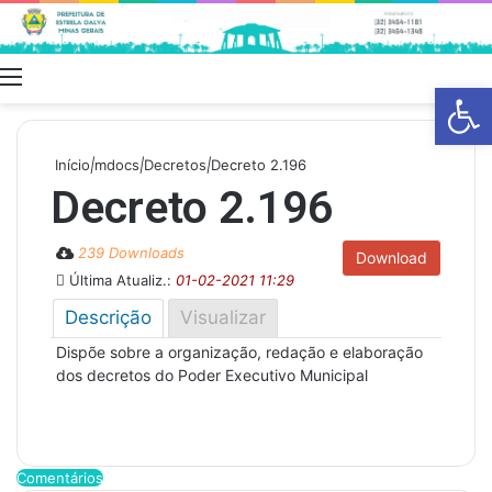
Menu
Swit
Barra de Fe
skin
Início
|
mdocs
|
Decretos
|
Decreto 2.196
Decreto 2.196
239 Downloads
Download
Última Atualiz.:
01-02-2021 11:29
Descrição
Visualizar
Dispõe sobre a organização, redação e elaboração
dos decretos do Poder Executivo Municipal
Comentários