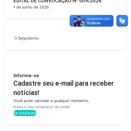
EDITAL DE CONVOCAÇÃO Nº 009/2026
1 de junho de 2026
Siga-nos
0
Seguidores
Mantenha-se Informado
Informe-se
Cadastre seu e-mail para receber
notícias!
Você pode cancelar a qualquer momento.
I
n
s
i