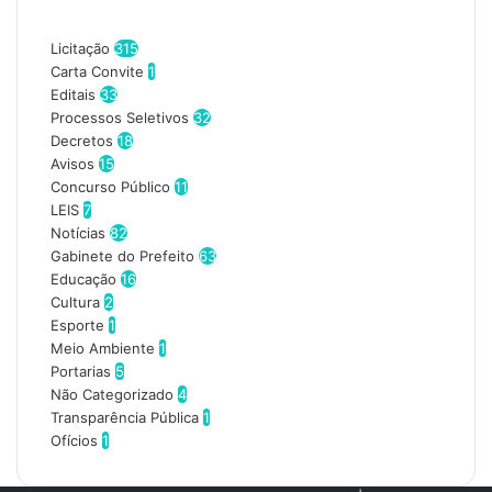
r
Categorias
a
o
Licitação
315
s
Carta Convite
1
e
Editais
33
u
Processos Seletivos
32
e
Decretos
18
n
Avisos
15
d
Concurso Público
11
e
LEIS
7
r
Notícias
82
e
Gabinete do Prefeito
63
ç
Educação
16
o
Cultura
2
d
Esporte
1
e
Meio Ambiente
1
e
Portarias
5
m
Não Categorizado
4
a
Transparência Pública
1
i
Ofícios
1
l