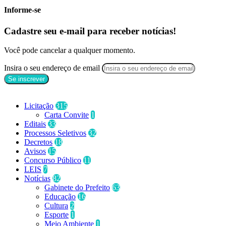
Informe-se
Cadastre seu e-mail para receber notícias!
Você pode cancelar a qualquer momento.
Insira o seu endereço de email
Categorias
Licitação
315
Carta Convite
1
Editais
33
Processos Seletivos
32
Decretos
18
Avisos
15
Concurso Público
11
LEIS
7
Notícias
82
Gabinete do Prefeito
63
Educação
16
Cultura
2
Esporte
1
Meio Ambiente
1