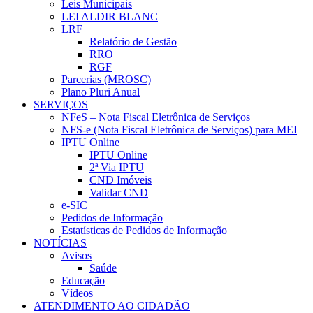
Leis Municipais
LEI ALDIR BLANC
LRF
Relatório de Gestão
RRO
RGF
Parcerias (MROSC)
Plano Pluri Anual
SERVIÇOS
NFeS – Nota Fiscal Eletrônica de Serviços
NFS-e (Nota Fiscal Eletrônica de Serviços) para MEI
IPTU Online
IPTU Online
2ª Via IPTU
CND Imóveis
Validar CND
e-SIC
Pedidos de Informação
Estatísticas de Pedidos de Informação
NOTÍCIAS
Avisos
Saúde
Educação
Vídeos
ATENDIMENTO AO CIDADÃO