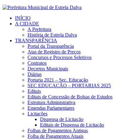
INÍCIO
A CIDADE
A Prefeitura
História de Estrela Dalva
TRANSPARÊNCIA
Portal da Transparência
Atas de Registro de Preços
Concursos e Processos Seletivos
Contratos
Decretos Municipais
Diárias
Portaria 2021 – Sec. Educação
SEC EDUCAÇÃO – PORTARIAS 2025
Editais
Editais de Concessão de Bolsas de Estudos
Estrutura Administrativa
Emendas Parlamentares
Licitações
Dispensa de Licitação
Editais de Dispensa de Licitação
Folhas de Pagamentos Antigas
Folha de Pagamentos Atuais